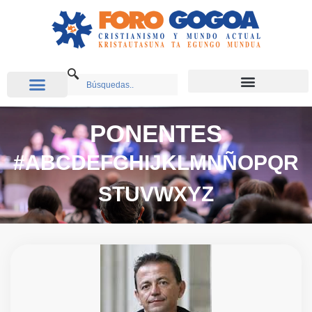
PONENTES
#
A
B
C
D
E
F
G
H
I
J
K
L
M
N
Ñ
O
P
Q
R
S
T
U
V
W
X
Y
Z