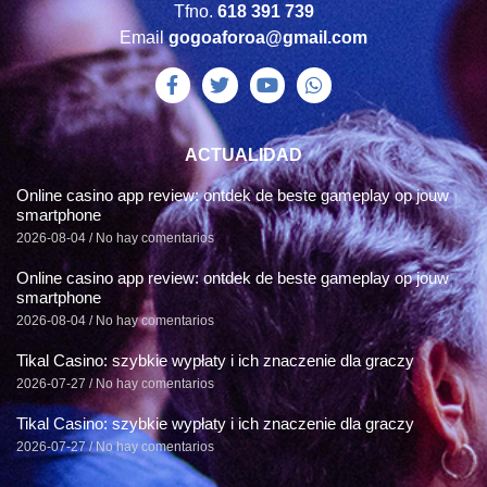
Tfno.
618 391 739
Email
gogoaforoa@gmail.com
ACTUALIDAD
Online casino app review: ontdek de beste gameplay op jouw
smartphone
2026-08-04
No hay comentarios
Online casino app review: ontdek de beste gameplay op jouw
smartphone
2026-08-04
No hay comentarios
Tikal Casino: szybkie wypłaty i ich znaczenie dla graczy
2026-07-27
No hay comentarios
Tikal Casino: szybkie wypłaty i ich znaczenie dla graczy
2026-07-27
No hay comentarios