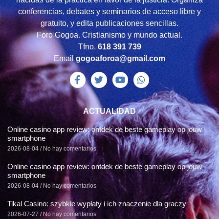
conferencias, debates y seminarios de acceso libre y
gratuito, y edita publicaciones sencillas.
Foro Gogoa. Cristianismo y mundo actual.
Tfno.
618 391 739
Email
gogoaforoa@gmail.com
ACTUALIDAD
Online casino app review: ontdek de beste gameplay op jouw
smartphone
2026-08-04
No hay comentarios
Online casino app review: ontdek de beste gameplay op jouw
smartphone
2026-08-04
No hay comentarios
Tikal Casino: szybkie wypłaty i ich znaczenie dla graczy
2026-07-27
No hay comentarios