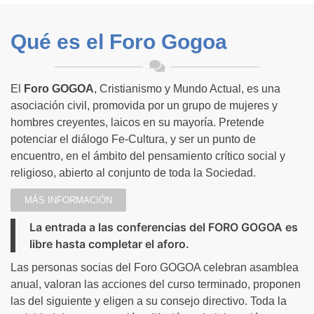
ISMAËL DIADIÉ HAÏDARA
ISMAËL DIADIÉ HAÏDARA
ISMAËL DIADIÉ HAÏDARA
Qué es el Foro Gogoa
IR A VER EL PROGRAMA
IR A VER EL PROGRAMA
IR A VER EL PROGRAMA
“Sobre la sobriedad”
“Sobre la sobriedad”
“Sobre la sobriedad”
MÁS INFORMACIÓN
MÁS INFORMACIÓN
MÁS INFORMACIÓN
El
Foro GOGOA
, Cristianismo y Mundo Actual, es una
asociación civil, promovida por un grupo de mujeres y
hombres creyentes, laicos en su mayoría. Pretende
potenciar el diálogo Fe-Cultura, y ser un punto de
encuentro, en el ámbito del pensamiento crítico social y
religioso, abierto al conjunto de toda la Sociedad.
MÁS INFORMACIÓN
La entrada a las conferencias del FORO GOGOA es
libre hasta completar el aforo.
Las personas socias del Foro GOGOA celebran asamblea
anual, valoran las acciones del curso terminado, proponen
las del siguiente y eligen a su consejo directivo. Toda la