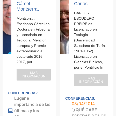
Cárcel
Carlos
Montserrat
CARLOS
Montserrat
ESCUDERO
Escribano Cárcel es
FREIRE es
Doctora en Filosofía
Licenciado en
y Licenciada en
Teología
Teología, Mención
(Universidad
europea y Premio
Salesiana de Turín:
extraordinario al
1961-1962).
doctorado 2016-
Licenciado en
2017, por
Ciencias Bíblicas,
por el Pontificio In
MÁS
INFORMACIÓN
MÁS
INFORMACIÓN
CONFERENCIAS:
Lugar e
CONFERENCIAS:
08/04/2014
importancia de las
“¿QUÉ CABE
últimas y los