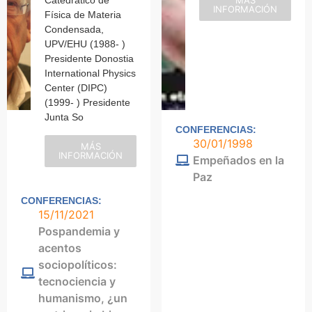
Catedrático de
MÁS
INFORMACIÓN
Física de Materia
Condensada,
UPV/EHU (1988- )
Presidente Donostia
International Physics
Center (DIPC)
(1999- ) Presidente
Junta So
CONFERENCIAS:
30/01/1998
MÁS
INFORMACIÓN
Empeñados en la
Paz
CONFERENCIAS:
15/11/2021
Pospandemia y
acentos
sociopolíticos:
tecnociencia y
humanismo, ¿un