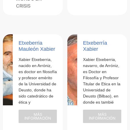
CRISIS
Etxeberria
Etxeberría
Mauleón Xabier
Xabier
Xabier Etxeberria,
Xabier Etxeberria,
nacido en Arróniz,
navarro, de Arróniz,
es doctor en filosofía
es Doctor en
y profesor emérito
Filosofía y Profesor
de la Universidad de
Titular de Etica en la
Deusto, donde ha
Universidad de
sido catedrático de
Deusto (Bilbao), en
ética y
donde es tambié
MÁS
MÁS
INFORMACIÓN
INFORMACIÓN