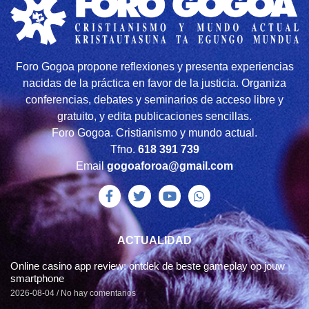
Foro Gogoa propone reflexiones y presenta experiencias
nacidas de la práctica en favor de la justicia. Organiza
conferencias, debates y seminarios de acceso libre y
gratuito, y edita publicaciones sencillas.
Foro Gogoa. Cristianismo y mundo actual.
Tfno.
618 391 739
Email
gogoaforoa@gmail.com
ACTUALIDAD
Online casino app review: ontdek de beste gameplay op jouw
smartphone
2026-08-04
No hay comentarios