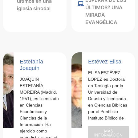
ESPERAR DE LOS
últimos en una
ÚLTIMOS? UNA
iglesia sinodal
MIRADA
EVANGÉLICA
Estefanía
Estévez Elisa
Joaquín
ELISA ESTÉVEZ
JOAQUÍN
LÓPEZ es Doctora
ESTEFANÍA
en Teología por la
MOREIRA (Madrid.
Universidad de
1951), es licenciado
Deusto y licenciada
en Ciencias
en Ciencias Bíblicas
Económicas y
por el Pontificio
Ciencias de la
Instituto Bíblico de
Información. Ha
ejercido como
MÁS
INFORMACIÓN
periodista, vinculad