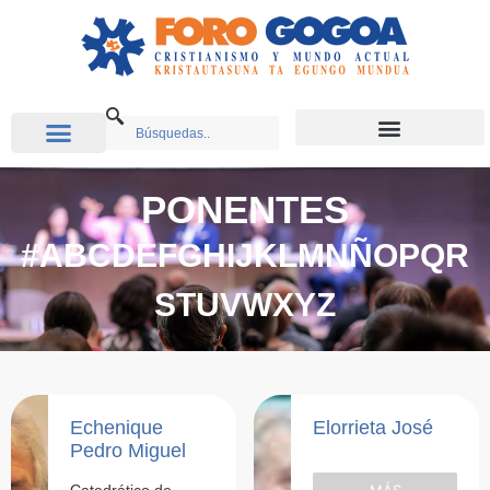
PONENTES
#
A
B
C
D
E
F
G
H
I
J
K
L
M
N
Ñ
O
P
Q
R
S
T
U
V
W
X
Y
Z
Echenique
Elorrieta José
Pedro Miguel