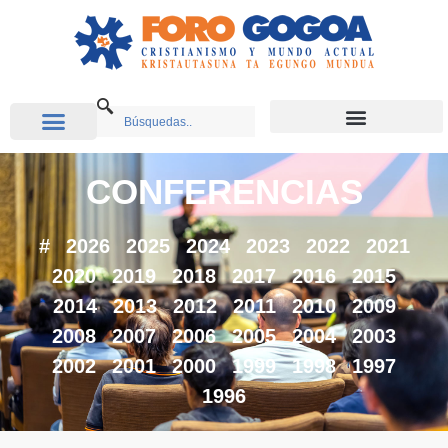
CONFERENCIAS
#
2026
2025
2024
2023
2022
2021
2020
2019
2018
2017
2016
2015
2014
2013
2012
2011
2010
2009
2008
2007
2006
2005
2004
2003
2002
2001
2000
1999
1998
1997
1996