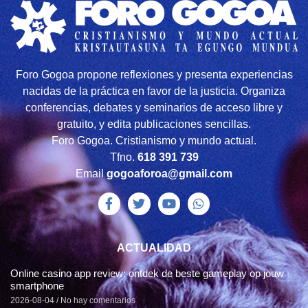
Foro Gogoa propone reflexiones y presenta experiencias
nacidas de la práctica en favor de la justicia. Organiza
conferencias, debates y seminarios de acceso libre y
gratuito, y edita publicaciones sencillas.
Foro Gogoa. Cristianismo y mundo actual.
Tfno.
618 391 739
Email
gogoaforoa@gmail.com
ACTUALIDAD
Online casino app review: ontdek de beste gameplay op jouw
smartphone
2026-08-04
No hay comentarios