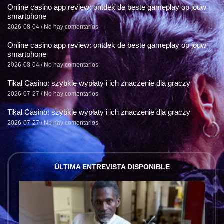
Online casino app review: ontdek de beste gameplay op jouw
smartphone
2026-08-04
No hay comentarios
Online casino app review: ontdek de beste gameplay op jouw
smartphone
2026-08-04
No hay comentarios
Tikal Casino: szybkie wypłaty i ich znaczenie dla graczy
2026-07-27
No hay comentarios
Tikal Casino: szybkie wypłaty i ich znaczenie dla graczy
2026-07-27
No hay comentarios
ÚLTIMA ENTREVISTA DISPONIBLE