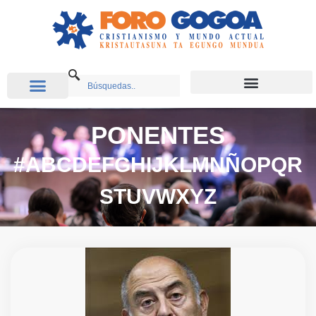
PONENTES
#
A
B
C
D
E
F
G
H
I
J
K
L
M
N
Ñ
O
P
Q
R
S
T
U
V
W
X
Y
Z