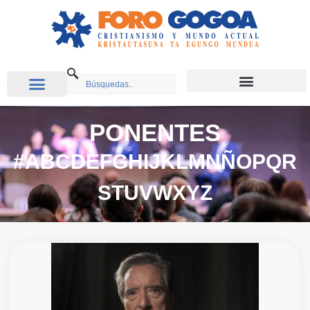
PONENTES
#
A
B
C
D
E
F
G
H
I
J
K
L
M
N
Ñ
O
P
Q
R
S
T
U
V
W
X
Y
Z