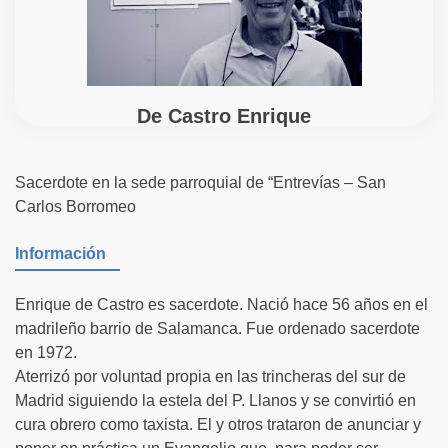
De Castro Enrique
Sacerdote en la sede parroquial de “Entrevías – San
Carlos Borromeo
Información
Enrique de Castro es sacerdote. Nació hace 56 años en el
madrileño barrio de Salamanca. Fue ordenado sacerdote
en 1972.
Aterrizó por voluntad propia en las trincheras del sur de
Madrid siguiendo la estela del P. Llanos y se convirtió en
cura obrero como taxista. El y otros trataron de anunciar y