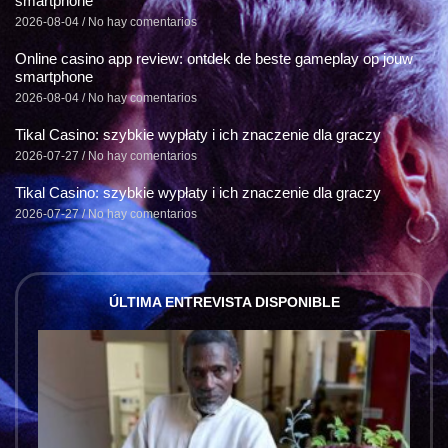
smartphone
2026-08-04
No hay comentarios
Online casino app review: ontdek de beste gameplay op jouw
smartphone
2026-08-04
No hay comentarios
Tikal Casino: szybkie wypłaty i ich znaczenie dla graczy
2026-07-27
No hay comentarios
Tikal Casino: szybkie wypłaty i ich znaczenie dla graczy
2026-07-27
No hay comentarios
ÚLTIMA ENTREVISTA DISPONIBLE