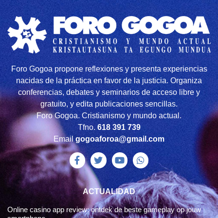
Foro Gogoa propone reflexiones y presenta experiencias
nacidas de la práctica en favor de la justicia. Organiza
conferencias, debates y seminarios de acceso libre y
gratuito, y edita publicaciones sencillas.
Foro Gogoa. Cristianismo y mundo actual.
Tfno.
618 391 739
Email
gogoaforoa@gmail.com
ACTUALIDAD
Online casino app review: ontdek de beste gameplay op jouw