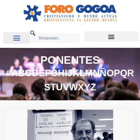
PONENTES
#
A
B
C
D
E
F
G
H
I
J
K
L
M
N
Ñ
O
P
Q
R
S
T
U
V
W
X
Y
Z