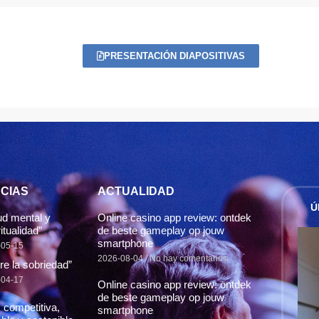
PRESENTACIÓN DIAPOSITIVAS
CIAS
ACTUALIDAD
Ú
ud mental y
Online casino app review: ontdek
itualidad”
de beste gameplay op jouw
smartphone
-05-15
2026-08-04
No hay comentarios
re la sobriedad”
-04-17
Online casino app review: ontdek
de beste gameplay op jouw
 competitiva,
smartphone