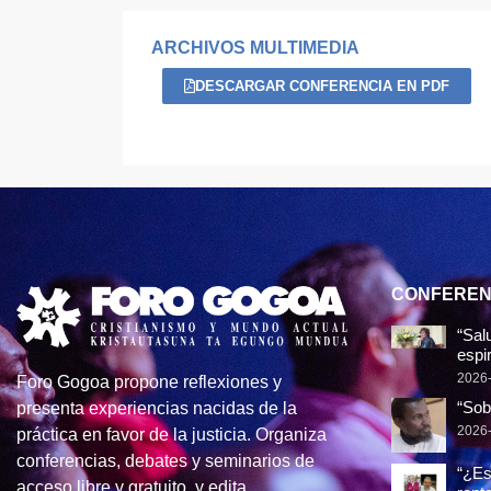
ARCHIVOS MULTIMEDIA
DESCARGAR CONFERENCIA EN PDF
CONFEREN
“Sal
espir
2026
Foro Gogoa propone reflexiones y
“Sob
presenta experiencias nacidas de la
2026
práctica en favor de la justicia. Organiza
conferencias, debates y seminarios de
“¿Es
acceso libre y gratuito, y edita