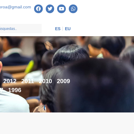
oroa@gmail.com
ES
EU
2012
2011
2010
2009
7
1996