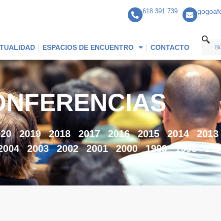
618 391 739
gogoaf
TUALIDAD
ESPACIOS DE ENCUENTRO
CONTACTO
ONFERENCIAS
020
2019
2018
2017
2016
2015
2014
2013
2004
2003
2002
2001
2000
1999
1998
199