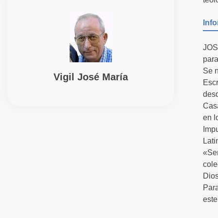
Inf
JOSÉ
para
Se n
Vigil José María
Escr
desd
Casa
en l
Impu
Lati
«Ser
cole
Dios
Para
este