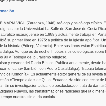
ormación
 MARÍA VIGIL (Zaragoza, 1946), teólogo y psicólogo clínico. 
digmas por la Universidad La Salle de San José de Costa Rica
aturalizó nicaragüense en 1.989 y actualmente trabaja en Pan
ibió su primer libro en 1975: a política de la Iglesia apolítica. U
e la historia (Edicep, Valencia). Entre sus libros están Espiritu
ldáliga, Aunque es de noche: hipótesis psicoteológicas sobre l
os 90 y Teología del pluralismo religioso.
lsor y creador del Diario Bíblico. Publica anualmente, desde 
noamericana» (también con Pedro Casaldáliga). Trabaja telemá
vicios Koinonía». Es actualmente editor general de su revista 
cción «Tiempo axial» de Quito, Ecuador. Ha sido codirector de
». En su investigación actual de posdoctorado, trata de dar raz
digmas Nuevos, las transformaciones radicales que la dimensi
 tiempo nuestro, sin duda «axial».