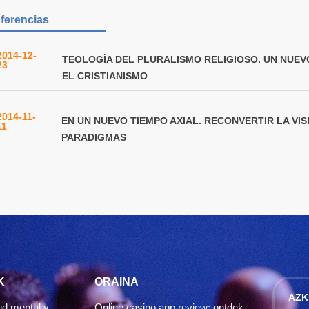
ferencias
2014-12-
TEOLOGÍA DEL PLURALISMO RELIGIOSO. UN NUE
23
EL CRISTIANISMO
2014-11-
EN UN NUEVO TIEMPO AXIAL. RECONVERTIR LA VI
11
PARADIGMAS
K
ORAINA
AZK
ud mental y
Online casino app review: ontdek