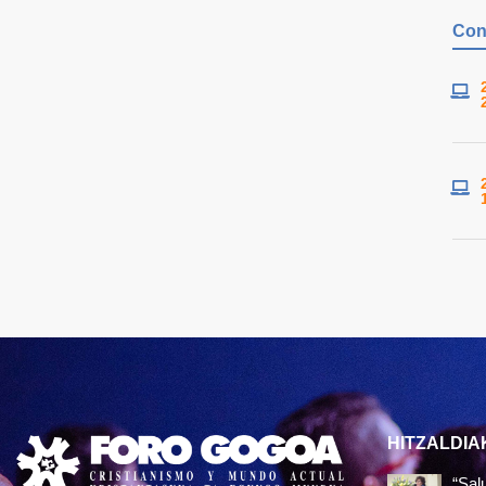
Con
HITZALDIA
“Sal