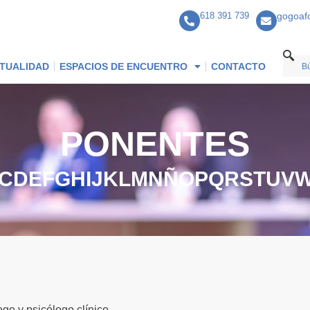
618 391 739
gogoaf
TUALIDAD
ESPACIOS DE ENCUENTRO
CONTACTO
PONENTES
C
D
E
F
G
H
I
J
K
L
M
N
Ñ
O
P
Q
R
S
T
U
V
ogo y psicólogo clínico