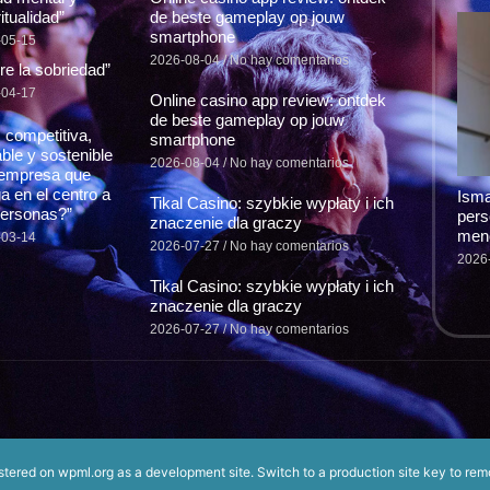
itualidad”
de beste gameplay op jouw
smartphone
-05-15
2026-08-04
No hay comentarios
re la sobriedad”
-04-17
Online casino app review: ontdek
de beste gameplay op jouw
 competitiva,
smartphone
able y sostenible
2026-08-04
No hay comentarios
empresa que
a en el centro a
Isma
Tikal Casino: szybkie wypłaty i ich
personas?”
pers
znaczenie dla graczy
men
-03-14
2026-07-27
No hay comentarios
2026
Tikal Casino: szybkie wypłaty i ich
znaczenie dla graczy
2026-07-27
No hay comentarios
istered on
wpml.org
as a development site. Switch to a production site key to
rem