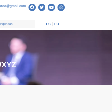
oroa@gmail.com
ES
EU
W
X
Y
Z