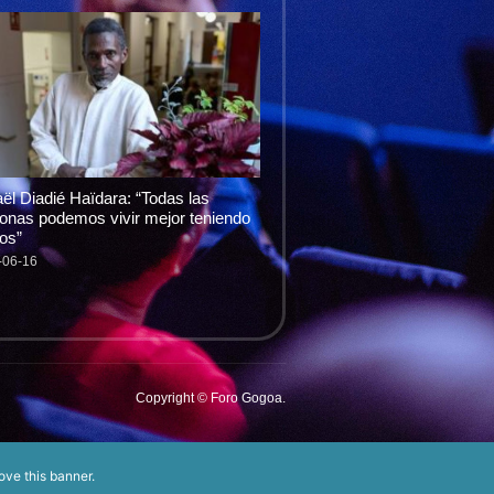
ël Diadié Haïdara: “Todas las
onas podemos vivir mejor teniendo
os”
-06-16
Copyright © Foro Gogoa.
ove this banner
.