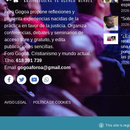
espir
2026
Foro Gogoa propone reflexiones y
“Sob
presenta experiencias nacidas de la
2026
práctica en favor de la justicia. Organiza
conferencias, debates y seminarios de
“¿Es
acceso libre y gratuito, y edita
rent
una 
publicaciones sencillas.
pong
Foro Gogoa. Cristianismo y mundo actual.
las 
Tfno.
618 391 739
2026
Email
gogoaforoa@gmail.com
AVISO LEGAL
POLÍTICA DE COOKIES
This site is reg