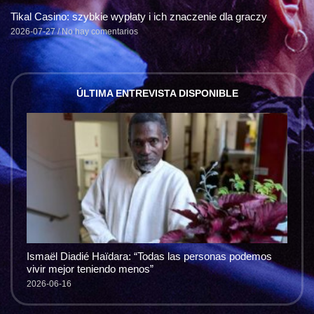
Tikal Casino: szybkie wypłaty i ich znaczenie dla graczy
2026-07-27
No hay comentarios
ÚLTIMA ENTREVISTA DISPONIBLE
Ismaël Diadié Haïdara: “Todas las personas podemos
vivir mejor teniendo menos”
2026-06-16