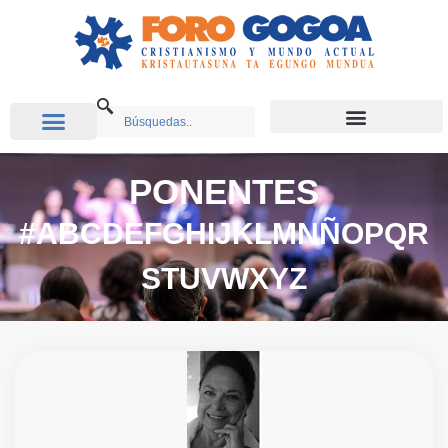
PONENTES
#
A
B
C
D
E
F
G
H
I
J
K
L
M
N
Ñ
O
P
Q
R
S
T
U
V
W
X
Y
Z