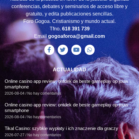
conferencias, debates y seminarios de acceso libre y
gratuito, y edita publicaciones sencillas.
Foro Gogoa. Cristianismo y mundo actual.
Tfno.
618 391 739
Email
gogoaforoa@gmail.com
ACTUALIDAD
Online casino app review: ontdek de beste gameplay op jouw
smartphone
2026-08-04
No hay comentarios
Online casino app review: ontdek de beste gameplay op jouw
smartphone
2026-08-04
No hay comentarios
Tikal Casino: szybkie wypłaty i ich znaczenie dla graczy
2026-07-27
No hay comentarios