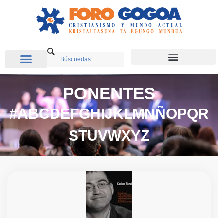
PONENTES
#
A
B
C
D
E
F
G
H
I
J
K
L
M
N
Ñ
O
P
Q
R
S
T
U
V
W
X
Y
Z