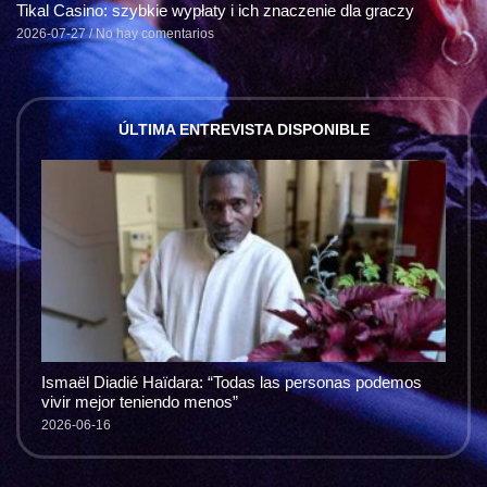
Tikal Casino: szybkie wypłaty i ich znaczenie dla graczy
2026-07-27
No hay comentarios
ÚLTIMA ENTREVISTA DISPONIBLE
Ismaël Diadié Haïdara: “Todas las personas podemos
vivir mejor teniendo menos”
2026-06-16