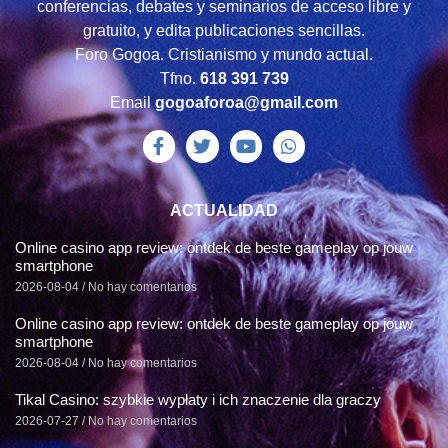
conferencias, debates y seminarios de acceso libre y
gratuito, y edita publicaciones sencillas.
Foro Gogoa. Cristianismo y mundo actual.
Tfno.
618 391 739
Email
gogoaforoa@gmail.com
ACTUALIDAD
Online casino app review: ontdek de beste gameplay op jouw
smartphone
2026-08-04
No hay comentarios
Online casino app review: ontdek de beste gameplay op jouw
smartphone
2026-08-04
No hay comentarios
Tikal Casino: szybkie wypłaty i ich znaczenie dla graczy
2026-07-27
No hay comentarios