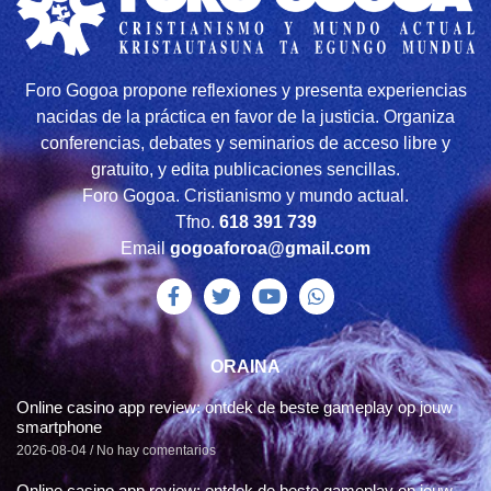
Foro Gogoa propone reflexiones y presenta experiencias
nacidas de la práctica en favor de la justicia. Organiza
conferencias, debates y seminarios de acceso libre y
gratuito, y edita publicaciones sencillas.
Foro Gogoa. Cristianismo y mundo actual.
Tfno.
618 391 739
Email
gogoaforoa@gmail.com
ORAINA
Online casino app review: ontdek de beste gameplay op jouw
smartphone
2026-08-04
No hay comentarios
Online casino app review: ontdek de beste gameplay op jouw