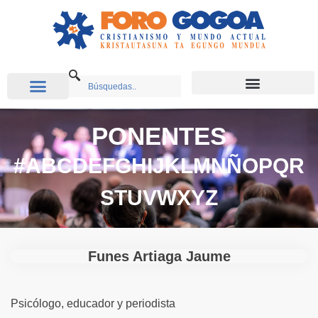
PONENTES
#
A
B
C
D
E
F
G
H
I
J
K
L
M
N
Ñ
O
P
Q
R
S
T
U
V
W
X
Y
Z
Funes Artiaga Jaume
Psicólogo, educador y periodista