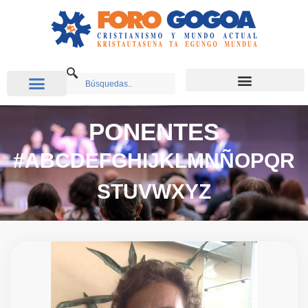
PONENTES
#
A
B
C
D
E
F
G
H
I
J
K
L
M
N
Ñ
O
P
Q
R
S
T
U
V
W
X
Y
Z