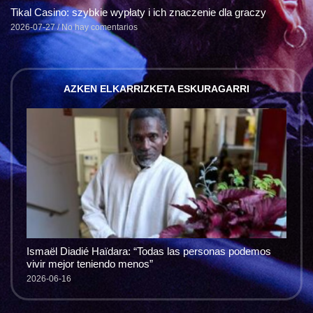
Tikal Casino: szybkie wypłaty i ich znaczenie dla graczy
2026-07-27
No hay comentarios
AZKEN ELKARRIZKETA ESKURAGARRI
Ismaël Diadié Haïdara: “Todas las personas podemos
vivir mejor teniendo menos”
2026-06-16