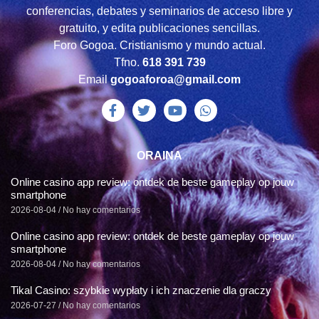
conferencias, debates y seminarios de acceso libre y
gratuito, y edita publicaciones sencillas.
Foro Gogoa. Cristianismo y mundo actual.
Tfno.
618 391 739
Email
gogoaforoa@gmail.com
ORAINA
Online casino app review: ontdek de beste gameplay op jouw
smartphone
2026-08-04
No hay comentarios
Online casino app review: ontdek de beste gameplay op jouw
smartphone
2026-08-04
No hay comentarios
Tikal Casino: szybkie wypłaty i ich znaczenie dla graczy
2026-07-27
No hay comentarios