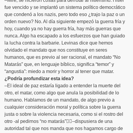
–Mire, se hicieron cosas para derrotar al hitlerismo: Hitler
fue vencido y se implantó un sistema político democrático
que condenó a los nazis, pero todo eso ¿trajo la paz o un
orden nuevo? No. Al día siguiente empezó la guerra fría y
hoy, cuando ya no hay guerra fría, hay más guerras que
nunca. Algo ha escapado a los esfuerzos que han guiado
la lucha contra la barbarie. Levinas dice que hemos
olvidado el mandato que nos constituye en seres
humanos, que es previo al ser racional, el mandato “No
Matarás” que, en lenguaje bíblico, significa “temor” y
“angustia”: miedo a morir y horror al tener que matar.
¿Podría profundizar esta idea?
–El ideal de paz estaría ligado a entender la muerte del
otro, el matar, como algo que anula la posibilidad de lo
humano. Hablamos de un mandato, de algo previo a
cualquier consideración moral y política sobre la guerra
justa o sobre la violencia necesaria, como si el rostro del
otro -al pedirnos “no matarás”–dispusiera de una
autoridad tal que nos manda que nos hagamos cargo de