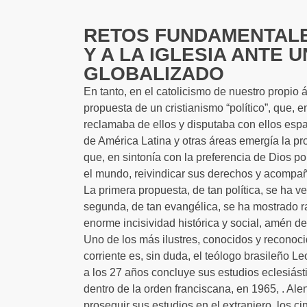
RETOS FUNDAMENTALE
Y A LA IGLESIA ANTE 
GLOBALIZADO
En tanto, en el catolicismo de nuestro propio 
propuesta de un cristianismo “político”, que, e
reclamaba de ellos y disputaba con ellos espac
de América Latina y otras áreas emergía la pr
que, en sintonía con la preferencia de Dios p
el mundo, reivindicar sus derechos y acompaña
La primera propuesta, de tan política, se ha 
segunda, de tan evangélica, se ha mostrado ra
enorme incisividad histórica y social, amén de 
Uno de los más ilustres, conocidos y reconoc
corriente es, sin duda, el teólogo brasileño 
a los 27 años concluye sus estudios eclesiást
dentro de la orden franciscana, en 1965, . Ale
proseguir sus estudios en el extranjero, los 