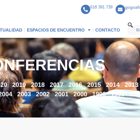
618 391 739
gogoaf
TUALIDAD
ESPACIOS DE ENCUENTRO
CONTACTO
ONFERENCIAS
020
2019
2018
2017
2016
2015
2014
2013
2004
2003
2002
2001
2000
1999
1998
199