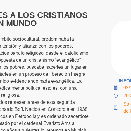
S A LOS CRISTIANOS
UN MUNDO
ámbito sociocultural, predominaba la
n tensión y alianza con los poderes,
ios para lo religioso, desde el catolicismo
opuesta de un cristianismo “evangélico”
or los pobres, buscaba hacerles un lugar en
rles en un proceso de liberación integral.
INFO
venido evidenciando nada evangélica. La
02/
dicalmente política, esto es, con una
religiosa.
20:
idos representantes de esta segunda
Sal
Leonardo Boff. Nacido en Concordia en 1938,
de 
icos en Petrópolis y es ordenado sacerdote,
ntado por el cardenal Evaristo Arns a
cinco años siguientes lo veremos en Munich,