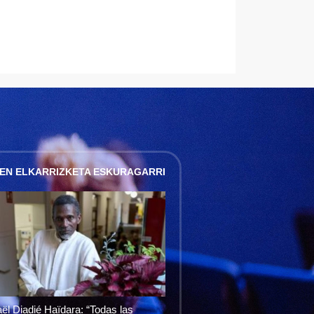
EN ELKARRIZKETA ESKURAGARRI
ël Diadié Haïdara: “Todas las