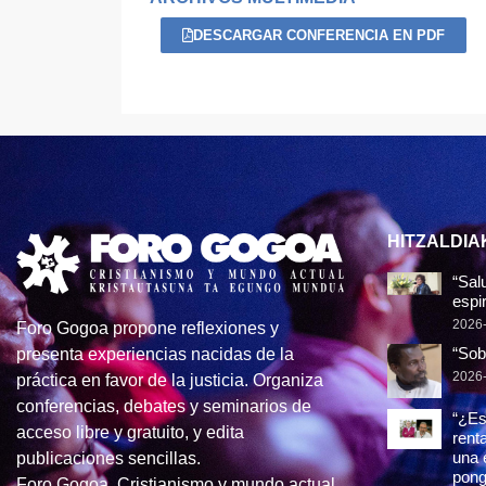
DESCARGAR CONFERENCIA EN PDF
HITZALDIA
“Sal
espir
2026
Foro Gogoa propone reflexiones y
“Sob
presenta experiencias nacidas de la
2026
práctica en favor de la justicia. Organiza
conferencias, debates y seminarios de
“¿Es
acceso libre y gratuito, y edita
rent
una 
publicaciones sencillas.
pong
Foro Gogoa. Cristianismo y mundo actual.