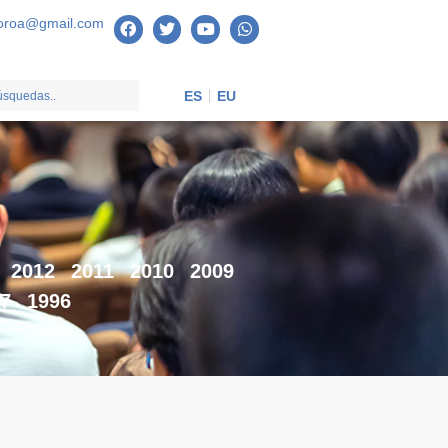
oroa@gmail.com
ES
EU
2012
2011
2010
2009
7
1996