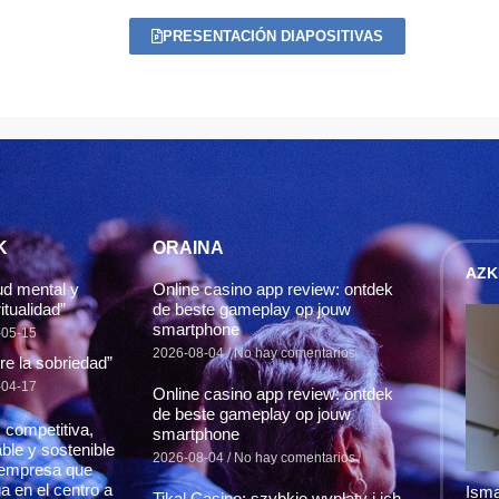
PRESENTACIÓN DIAPOSITIVAS
K
ORAINA
AZK
ud mental y
Online casino app review: ontdek
itualidad”
de beste gameplay op jouw
smartphone
-05-15
2026-08-04
No hay comentarios
re la sobriedad”
-04-17
Online casino app review: ontdek
de beste gameplay op jouw
 competitiva,
smartphone
able y sostenible
2026-08-04
No hay comentarios
empresa que
a en el centro a
Isma
Tikal Casino: szybkie wypłaty i ich