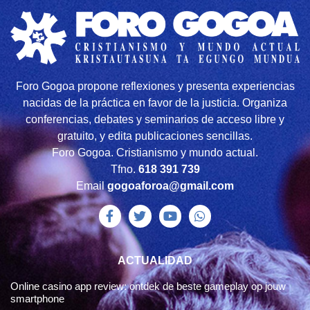
Foro Gogoa propone reflexiones y presenta experiencias
nacidas de la práctica en favor de la justicia. Organiza
conferencias, debates y seminarios de acceso libre y
gratuito, y edita publicaciones sencillas.
Foro Gogoa. Cristianismo y mundo actual.
Tfno.
618 391 739
Email
gogoaforoa@gmail.com
ACTUALIDAD
Online casino app review: ontdek de beste gameplay op jouw
smartphone