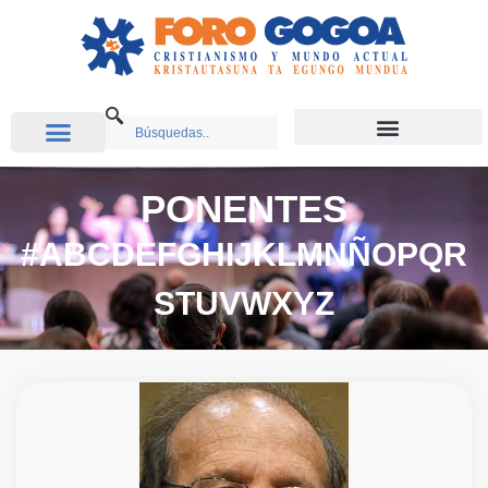
PONENTES
#
A
B
C
D
E
F
G
H
I
J
K
L
M
N
Ñ
O
P
Q
R
S
T
U
V
W
X
Y
Z