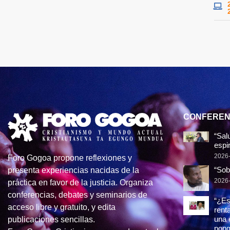
CONFEREN
“Sal
espir
2026
Foro Gogoa propone reflexiones y
“Sob
presenta experiencias nacidas de la
2026
práctica en favor de la justicia. Organiza
conferencias, debates y seminarios de
“¿Es
acceso libre y gratuito, y edita
rent
una 
publicaciones sencillas.
pong