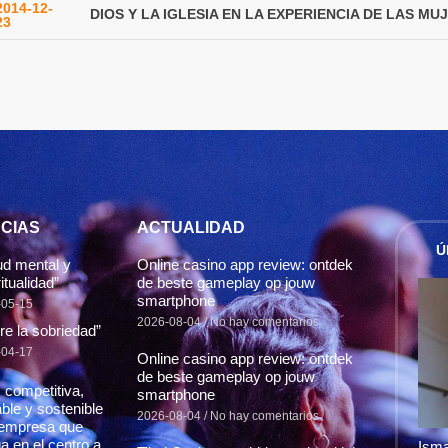
2014-12-
DIOS Y LA IGLESIA EN LA EXPERIENCIA DE LAS MU
23
CIAS
ACTUALIDAD
Ú
ud mental y
Online casino app review: ontdek
itualidad”
de beste gameplay op jouw
smartphone
-05-15
2026-08-04
No hay comentarios
re la sobriedad”
-04-17
Online casino app review: ontdek
de beste gameplay op jouw
 competitiva,
smartphone
able y sostenible
2026-08-04
No hay comentarios
empresa que
a en el centro a
Isma