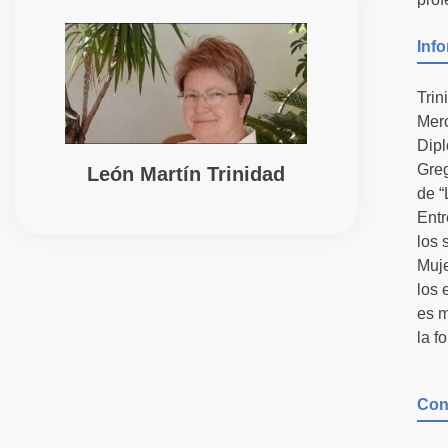
Inf
Trin
Merc
Dipl
Greg
León Martín Trinidad
de “
Entr
los 
Muje
los 
es m
la f
Con