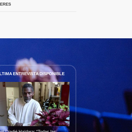
JERES
LTIMA ENTREVISTA DISPONIBLE
ël Diadié Haïdara: “Todas las