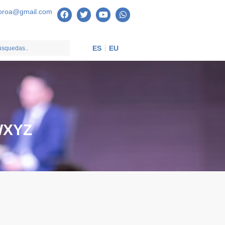
oroa@gmail.com
ES
EU
W
X
Y
Z