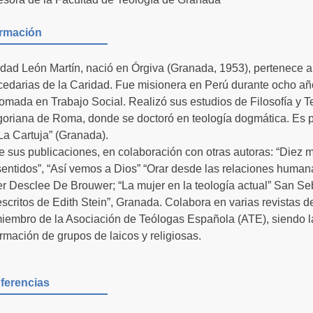
ormación
idad León Martín, nació en Órgiva (Granada, 1953), pertenece 
edarias de la Caridad. Fue misionera en Perú durante ocho añ
omada en Trabajo Social. Realizó sus estudios de Filosofía y Te
oriana de Roma, donde se doctoró en teología dogmática. Es p
La Cartuja” (Granada).
e sus publicaciones, en colaboración con otras autoras: “Diez m
sentidos”, “Así vemos a Dios” “Orar desde las relaciones human
r Desclee De Brouwer; “La mujer en la teología actual” San Seb
escritos de Edith Stein”, Granada. Colabora en varias revistas de
iembro de la Asociación de Teólogas Española (ATE), siendo l
ormación de grupos de laicos y religiosas.
ferencias