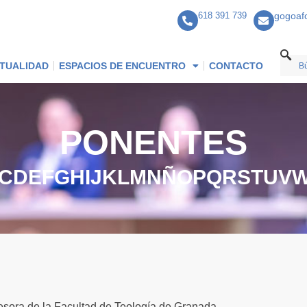
618 391 739
gogoaf
TUALIDAD
ESPACIOS DE ENCUENTRO
CONTACTO
PONENTES
C
D
E
F
G
H
I
J
K
L
M
N
Ñ
O
P
Q
R
S
T
U
V
esora de la Facultad de Teología de Granada