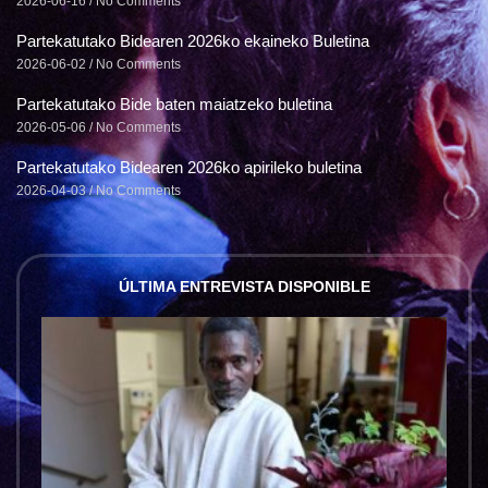
2026-06-16
No Comments
Partekatutako Bidearen 2026ko ekaineko Buletina
2026-06-02
No Comments
Partekatutako Bide baten maiatzeko buletina
2026-05-06
No Comments
Partekatutako Bidearen 2026ko apirileko buletina
2026-04-03
No Comments
ÚLTIMA ENTREVISTA DISPONIBLE