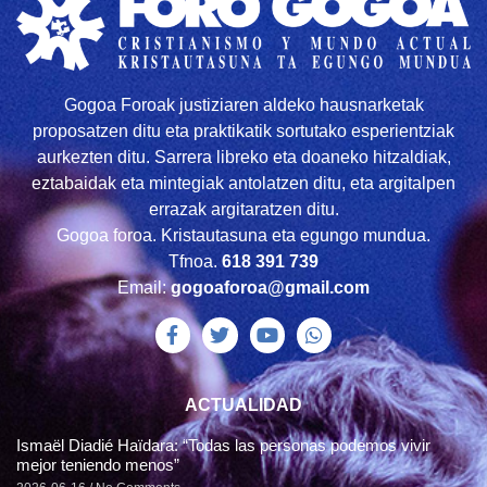
Gogoa Foroak justiziaren aldeko hausnarketak
proposatzen ditu eta praktikatik sortutako esperientziak
aurkezten ditu. Sarrera libreko eta doaneko hitzaldiak,
eztabaidak eta mintegiak antolatzen ditu, eta argitalpen
errazak argitaratzen ditu.
Gogoa foroa. Kristautasuna eta egungo mundua.
Tfnoa.
618 391 739
Email:
gogoaforoa@gmail.com
ACTUALIDAD
Ismaël Diadié Haïdara: “Todas las personas podemos vivir
mejor teniendo menos”