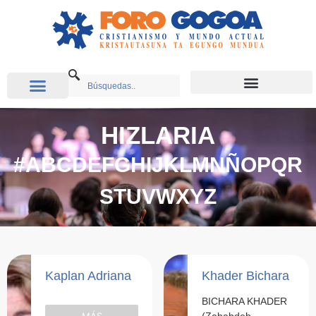
HIZLARIA
#
A
B
C
D
E
F
G
H
I
J
K
L
M
N
Ñ
O
P
Q
R
S
T
U
V
W
X
Y
Z
Kaplan Adriana
Khader Bichara
BICHARA KHADER