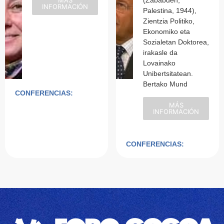
MÁS
(Zababdeh,
INFORMACIÓN
Palestina, 1944),
Zientzia Politiko,
Ekonomiko eta
Sozialetan Doktorea,
irakasle da
Lovainako
Unibertsitatean.
Bertako Mund
CONFERENCIAS:
MÁS
INFORMACIÓN
CONFERENCIAS: