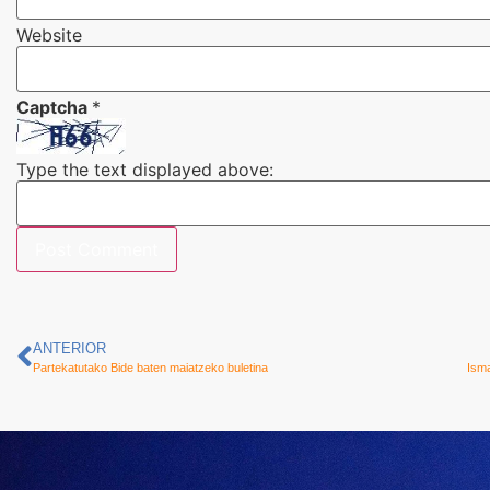
Website
Captcha
*
Type the text displayed above:
ANTERIOR
Partekatutako Bide baten maiatzeko buletina