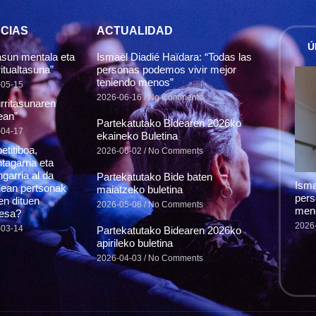
CIAS
ACTUALIDAD
Ú
sun mentala eta
Ismaël Diadié Haïdara: “Todas las
itualtasuna”
personas podemos vivir mejor
teniendo menos”
-05-15
2026-06-16
No Comments
rritasunaren
ean”
Partekatutako Bidearen 2026ko
-04-17
ekaineko Buletina
etitiboa,
2026-06-02
No Comments
tagarria eta
garria al da
Partekatutako Bide baten
Isma
ean pertsonak
maiatzeko buletina
pers
en dituen
2026-05-06
No Comments
men
esa?
2026
-03-14
Partekatutako Bidearen 2026ko
apirileko buletina
2026-04-03
No Comments