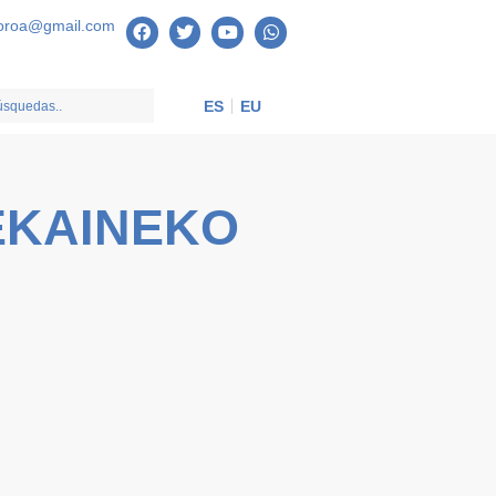
oroa@gmail.com
ES
EU
EKAINEKO