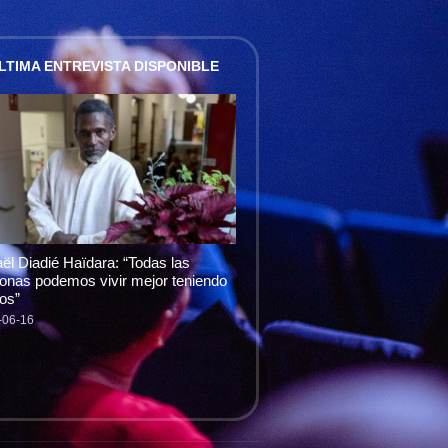
LTIMA ENTREVISTA DISPONIBLE
ël Diadié Haïdara: “Todas las
onas podemos vivir mejor teniendo
os”
-06-16