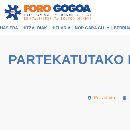
HASIERA
HITZALDIAK
HIZLARIA
NOR GARA GU
BERRIA
PARTEKATUTAKO 
Por
admin