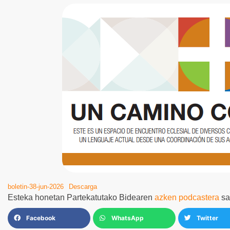
boletin-38-jun-2026
Descarga
Esteka honetan Partekatutako Bidearen
azken podcastera
sa
Facebook
WhatsApp
Twitter