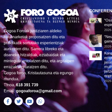
CONFEREN
“Osa
espir
2026
Gogoa Foroak justiziaren aldeko
“Neu
hausnarketak proposatzen ditu eta
gain
praktikatik sortutako esperientziak
2026
aurkezten ditu. Sarrera libreko eta
Konp
doaneko hitzaldiak, eztabaidak eta
erren
mintegiak antolatzen ditu, eta argitalpen
jasan
muin
errazak argitaratzen ditu.
jartz
Gogoa foroa. Kristautasuna eta egungo
enpr
mundua.
2026
Tfnoa.
618 391 739
Email:
gogoaforoa@gmail.com