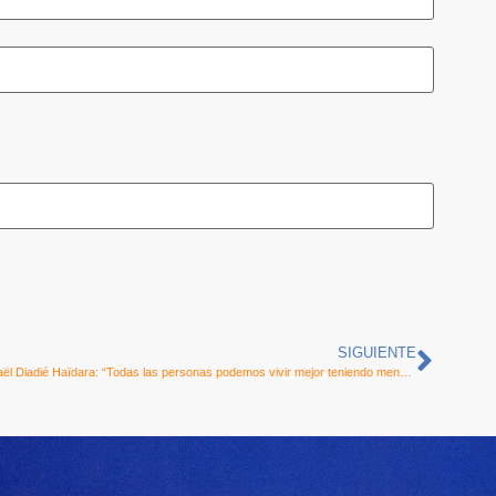
SIGUIENTE
Ismaël Diadié Haïdara: “Todas las personas podemos vivir mejor teniendo menos”