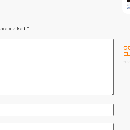
s are marked
*
G
E
202