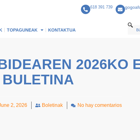
618 391 739
gogoaf
K
TOPAGUNEAK
KONTAKTUA
BIDEAREN 2026KO 
BULETINA
June 2, 2026
Boletinak
No hay comentarios