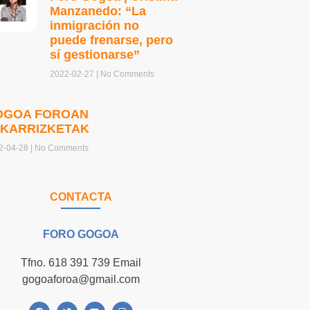
Manzanedo: “La
inmigración no
puede frenarse, pero
sí gestionarse”
2022-02-27
No Comments
OGOA FOROAN
LKARRIZKETAK
2-04-28
No Comments
CONTACTA
FORO GOGOA
Tfno. 618 391 739 Email
gogoaforoa@gmail.com