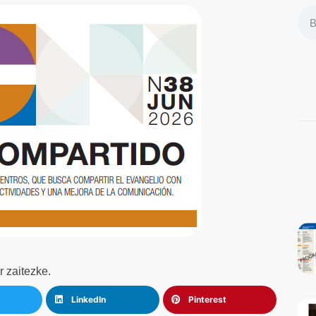
r zaitezke.
LinkedIn
Pinterest