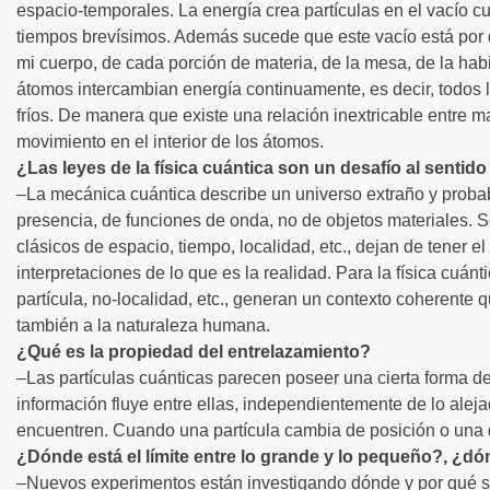
espacio-temporales. La energía crea partículas en el vacío 
tiempos brevísimos. Además sucede que este vacío está por do
mi cuerpo, de cada porción de materia, de la mesa, de la habit
átomos intercambian energía continuamente, es decir, todos 
fríos. De manera que existe una relación inextricable entre m
movimiento en el interior de los átomos.
¿Las leyes de la física cuántica son un desafío al senti
–La mecánica cuántica describe un universo extraño y probab
presencia, de funciones de onda, no de objetos materiales. 
clásicos de espacio, tiempo, localidad, etc., dejan de tener el
interpretaciones de lo que es la realidad. Para la física cuá
partícula, no-localidad, etc., generan un contexto coherente 
también a la naturaleza humana.
¿Qué es la propiedad del entrelazamiento?
–Las partículas cuánticas parecen poseer una cierta forma de
información fluye entre ellas, independientemente de lo alej
encuentren. Cuando una partícula cambia de posición o una d
¿Dónde está el límite entre lo grande y lo pequeño?, ¿dón
–Nuevos experimentos están investigando dónde y por qué se