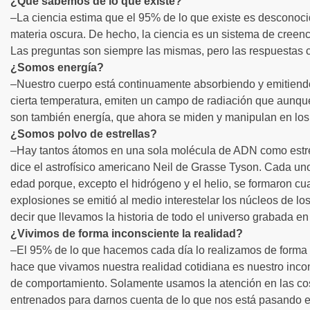
¿Qué sabemos de lo que existe?
–La ciencia estima que el 95% de lo que existe es desconocid
materia oscura. De hecho, la ciencia es un sistema de creenc
Las preguntas son siempre las mismas, pero las respuestas 
¿Somos energía?
–Nuestro cuerpo está continuamente absorbiendo y emitiendo
cierta temperatura, emiten un campo de radiación que aunq
son también energía, que ahora se miden y manipulan en los 
¿Somos polvo de estrellas?
–Hay tantos átomos en una sola molécula de ADN como estr
dice el astrofísico americano Neil de Grasse Tyson. Cada un
edad porque, excepto el hidrógeno y el helio, se formaron cu
explosiones se emitió al medio interestelar los núcleos de 
decir que llevamos la historia de todo el universo grabada en
¿Vivimos de forma inconsciente la realidad?
–El 95% de lo que hacemos cada día lo realizamos de forma i
hace que vivamos nuestra realidad cotidiana es nuestro inc
de comportamiento. Solamente usamos la atención en las co
entrenados para darnos cuenta de lo que nos está pasando