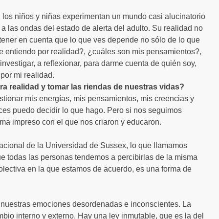
, los niños y niñas experimentan un mundo casi alucinatorio
s a las ondas del estado de alerta del adulto. Su realidad no
tener en cuenta que lo que ves depende no sólo de lo que
ue entiendo por realidad?, ¿cuáles son mis pensamientos?,
nvestigar, a reflexionar, para darme cuenta de quién soy,
por mi realidad.
 realidad y tomar las riendas de nuestras vidas?
stionar mis energías, mis pensamientos, mis creencias y
ces puedo decidir lo que hago. Pero si nos seguimos
ama impreso con el que nos criaron y educaron.
tacional de la Universidad de Sussex, lo que llamamos
e todas las personas tendemos a percibirlas de la misma
colectiva en la que estamos de acuerdo, es una forma de
 nuestras emociones desordenadas e inconscientes. La
mbio interno y externo. Hay una ley inmutable, que es la del