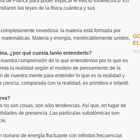
ea de Planck para poder explicar el efecto fotoeléctrico. En
ollaron las leyes de la física cuántica y sus
ma completamente novedosa: la materia está formada por
G
 matemáticas. Materia y energía, inextricablemente unidos,
E
202
ina, ¿por qué cuesta tanto entenderlo?
en nuestra comprensión de lo que entendemos por lo que es
preta la realidad según el modelo de pensamiento de la
ción de nuestra mente para entender lo que es la realidad y
ciencia, comparada con la realidad, es primitiva e infantil.
ueva?
no son cosas, son sólo tendencias. Así que, en lugar de
lidades de presencia. Las partículas subatómicas son
ío.
un océano de energía fluctuante con infinitas frecuencias