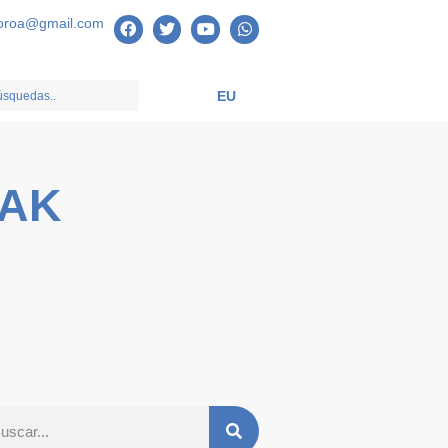
oroa@gmail.com
EU
TAK