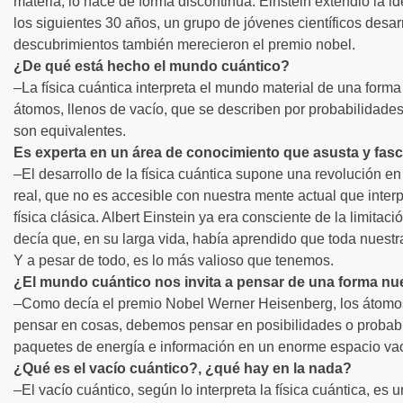
materia, lo hace de forma discontinua. Einstein extendió la id
los siguientes 30 años, un grupo de jóvenes científicos desarr
descubrimientos también merecieron el premio nobel.
¿De qué está hecho el mundo cuántico?
–La física cuántica interpreta el mundo material de una for
átomos, llenos de vacío, que se describen por probabilidades
son equivalentes.
Es experta en un área de conocimiento que asusta y fasc
–El desarrollo de la física cuántica supone una revolución 
real, que no es accesible con nuestra mente actual que inter
física clásica. Albert Einstein ya era consciente de la limita
decía que, en su larga vida, había aprendido que toda nuestra 
Y a pesar de todo, es lo más valioso que tenemos.
¿El mundo cuántico nos invita a pensar de una forma n
–Como decía el premio Nobel Werner Heisenberg, los átomos 
pensar en cosas, debemos pensar en posibilidades o probabi
paquetes de energía e información en un enorme espacio vac
¿Qué es el vacío cuántico?, ¿qué hay en la nada?
–El vacío cuántico, según lo interpreta la física cuántica, es 