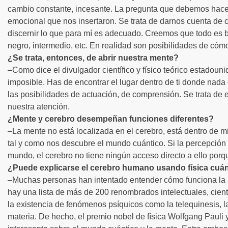
cambio constante, incesante. La pregunta que debemos hace
emocional que nos insertaron. Se trata de darnos cuenta de
discernir lo que para mí es adecuado. Creemos que todo es b
negro, intermedio, etc. En realidad son posibilidades de cóm
¿Se trata, entonces, de abrir nuestra mente?
–Como dice el divulgador científico y físico teórico estadouni
imposible. Has de encontrar el lugar dentro de ti donde nada
las posibilidades de actuación, de comprensión. Se trata de 
nuestra atención.
¿Mente y cerebro desempeñan funciones diferentes?
–La mente no está localizada en el cerebro, está dentro de m
tal y como nos descubre el mundo cuántico. Si la percepción es
mundo, el cerebro no tiene ningún acceso directo a ello por
¿Puede explicarse el cerebro humano usando física cuán
–Muchas personas han intentado entender cómo funciona la 
hay una lista de más de 200 renombrados intelectuales, cient
la existencia de fenómenos psíquicos como la telequinesis, la 
materia. De hecho, el premio nobel de física Wolfgang Pauli y