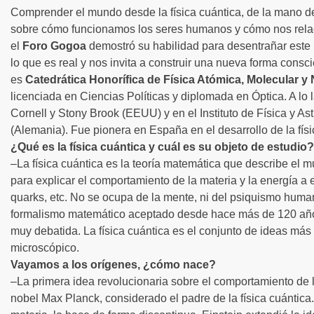
Comprender el mundo desde la física cuántica, de la mano 
sobre cómo funcionamos los seres humanos y cómo nos relac
el
Foro Gogoa
demostró su habilidad para desentrañar este 
lo que es real y nos invita a construir una nueva forma cons
es
Catedrática Honorífica de Física Atómica, Molecular y
licenciada en Ciencias Políticas y diplomada en Óptica. A lo 
Cornell y Stony Brook (EEUU) y en el Instituto de Física y 
(Alemania). Fue pionera en España en el desarrollo de la fís
¿Qué es la física cuántica y cuál es su objeto de estudio?
–La física cuántica es la teoría matemática que describe el m
para explicar el comportamiento de la materia y la energía 
quarks, etc. No se ocupa de la mente, ni del psiquismo human
formalismo matemático aceptado desde hace más de 120 años
muy debatida. La física cuántica es el conjunto de ideas má
microscópico.
Vayamos a los orígenes, ¿cómo nace?
–La primera idea revolucionaria sobre el comportamiento de l
nobel Max Planck, considerado el padre de la física cuántica. 