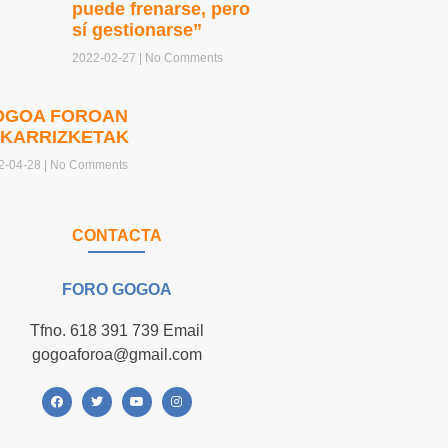
puede frenarse, pero
sí gestionarse”
2022-02-27
No Comments
OGOA FOROAN
LKARRIZKETAK
2-04-28
No Comments
CONTACTA
FORO GOGOA
Tfno. 618 391 739 Email
gogoaforoa@gmail.com