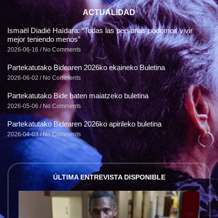
ACTUALIDAD
Ismaël Diadié Haïdara: “Todas las personas podemos vivir
mejor teniendo menos”
2026-06-16
No Comments
Partekatutako Bidearen 2026ko ekaineko Buletina
2026-06-02
No Comments
Partekatutako Bide baten maiatzeko buletina
2026-05-06
No Comments
Partekatutako Bidearen 2026ko apirileko buletina
2026-04-03
No Comments
ÚLTIMA ENTREVISTA DISPONIBLE