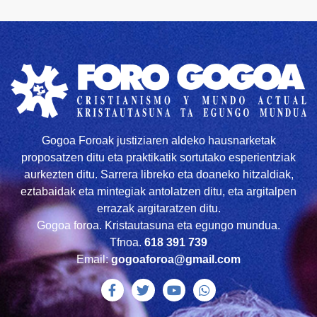
Gogoa Foroak justiziaren aldeko hausnarketak
proposatzen ditu eta praktikatik sortutako esperientziak
aurkezten ditu. Sarrera libreko eta doaneko hitzaldiak,
eztabaidak eta mintegiak antolatzen ditu, eta argitalpen
errazak argitaratzen ditu.
Gogoa foroa. Kristautasuna eta egungo mundua.
Tfnoa.
618 391 739
Email:
gogoaforoa@gmail.com