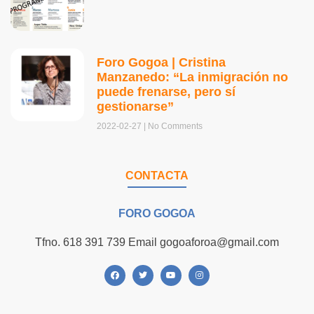
Foro Gogoa | Cristina
Manzanedo: “La inmigración no
puede frenarse, pero sí
gestionarse”
2022-02-27
No Comments
CONTACTA
FORO GOGOA
Tfno. 618 391 739 Email gogoaforoa@gmail.com