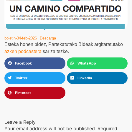
boletin-34-feb-2026
Descarga
Esteka honen bidez, Partekatutako Bideak argitaratutako
azken podcastera
sar zaitezke.
Facebook
WhatsApp
Twitter
LinkedIn
Pinterest
Leave a Reply
Your email address will not be published.
Required