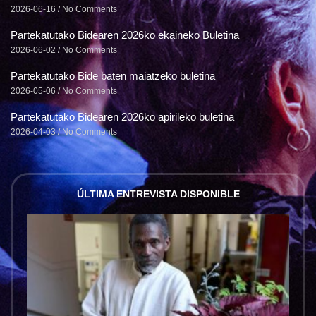
2026-06-16
No Comments
Partekatutako Bidearen 2026ko ekaineko Buletina
2026-06-02
No Comments
Partekatutako Bide baten maiatzeko buletina
2026-05-06
No Comments
Partekatutako Bidearen 2026ko apirileko buletina
2026-04-03
No Comments
ÚLTIMA ENTREVISTA DISPONIBLE