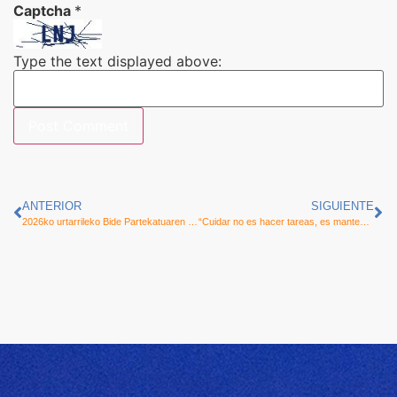
Captcha
*
Type the text displayed above:
ANTERIOR
SIGUIENTE
2026ko urtarrileko Bide Partekatuaren informazio-buletina
“Cuidar no es hacer tareas, es mantener una relación solícita que presta apoyos”