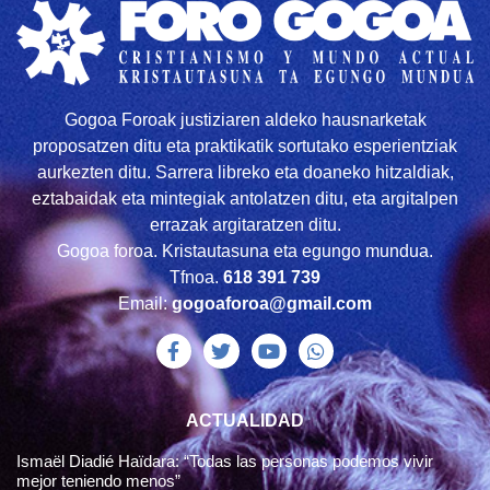
Gogoa Foroak justiziaren aldeko hausnarketak
proposatzen ditu eta praktikatik sortutako esperientziak
aurkezten ditu. Sarrera libreko eta doaneko hitzaldiak,
eztabaidak eta mintegiak antolatzen ditu, eta argitalpen
errazak argitaratzen ditu.
Gogoa foroa. Kristautasuna eta egungo mundua.
Tfnoa.
618 391 739
Email:
gogoaforoa@gmail.com
ACTUALIDAD
Ismaël Diadié Haïdara: “Todas las personas podemos vivir
mejor teniendo menos”