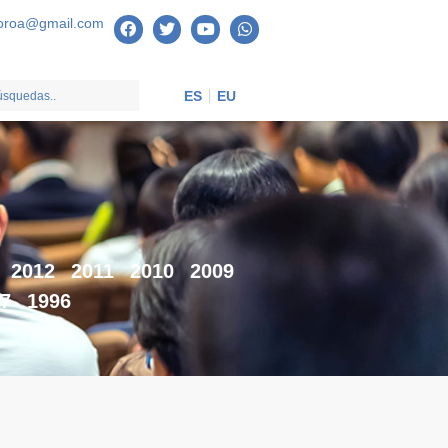
oroa@gmail.com
ES
EU
2012
2011
2010
2009
7
1996