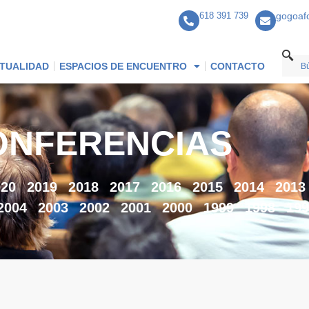
618 391 739
gogoaf
TUALIDAD
ESPACIOS DE ENCUENTRO
CONTACTO
ONFERENCIAS
020
2019
2018
2017
2016
2015
2014
2013
2004
2003
2002
2001
2000
1999
1998
199