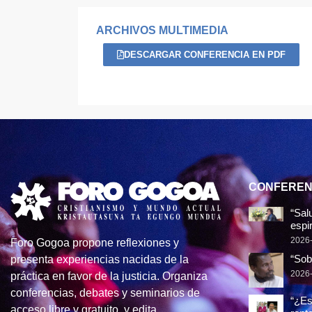
ARCHIVOS MULTIMEDIA
DESCARGAR CONFERENCIA EN PDF
CONFEREN
“Sal
espir
2026
Foro Gogoa propone reflexiones y
“Sob
presenta experiencias nacidas de la
2026
práctica en favor de la justicia. Organiza
conferencias, debates y seminarios de
“¿Es
acceso libre y gratuito, y edita