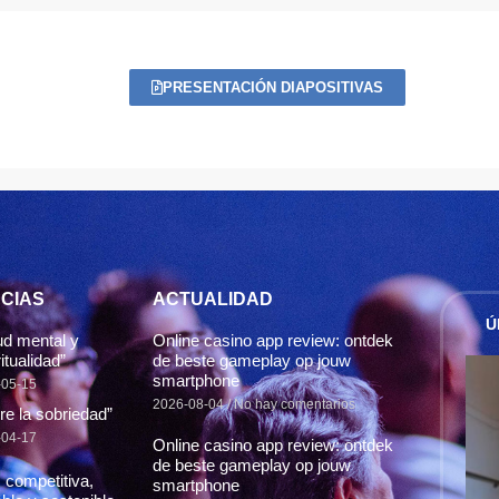
PRESENTACIÓN DIAPOSITIVAS
CIAS
ACTUALIDAD
Ú
ud mental y
Online casino app review: ontdek
itualidad”
de beste gameplay op jouw
smartphone
-05-15
2026-08-04
No hay comentarios
re la sobriedad”
-04-17
Online casino app review: ontdek
de beste gameplay op jouw
 competitiva,
smartphone