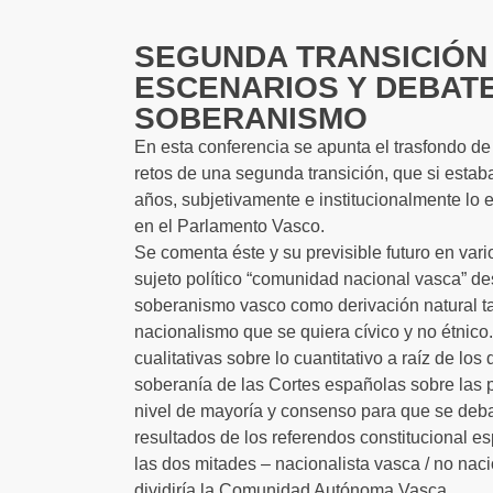
SEGUNDA TRANSICIÓN 
ESCENARIOS Y DEBAT
SOBERANISMO
En esta conferencia se apunta el trasfondo d
retos de una segunda transición, que si esta
años, subjetivamente e institucionalmente lo 
en el Parlamento Vasco.
Se comenta éste y su previsible futuro en vario
sujeto político “comunidad nacional vasca” des
soberanismo vasco como derivación natural t
nacionalismo que se quiera cívico y no étnico
cualitativas sobre lo cuantitativo a raíz de los
soberanía de las Cortes españolas sobre las 
nivel de mayoría y consenso para que se deba 
resultados de los referendos constitucional es
las dos mitades – nacionalista vasca / no nac
dividiría la Comunidad Autónoma Vasca.