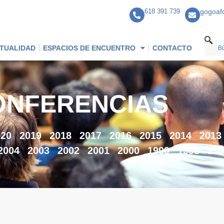
618 391 739
gogoaf
TUALIDAD
ESPACIOS DE ENCUENTRO
CONTACTO
ONFERENCIAS
020
2019
2018
2017
2016
2015
2014
2013
2004
2003
2002
2001
2000
1999
1998
199