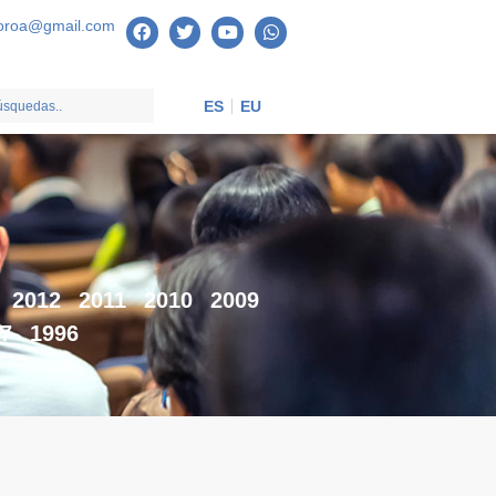
oroa@gmail.com
ES
EU
2012
2011
2010
2009
7
1996