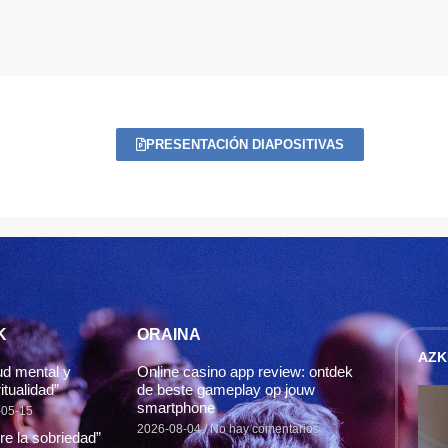
PRESENTACIÓN DIAPOSITIVAS
K
ORAINA
AZK
ud mental y
Online casino app review: ontdek
itualidad”
de beste gameplay op jouw
smartphone
-05-15
2026-08-04
No hay comentarios
re la sobriedad”