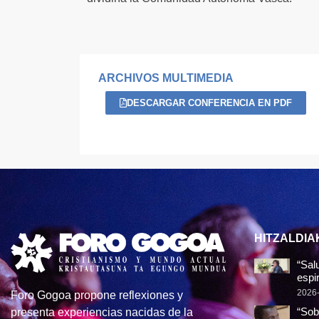
ARCHIVOS MULTIMEDIA
DESCARGAR CONFERENCIA EN PDF
HITZALDIA
“Sal
espir
2026
Foro Gogoa propone reflexiones y
“Sob
presenta experiencias nacidas de la