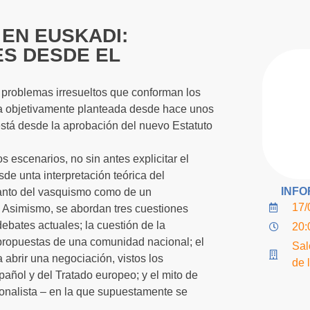
EN EUSKADI:
ES DESDE EL
e problemas irresueltos que conforman los
ba objetivamente planteada desde hace unos
está desde la aprobación del nuevo Estatuto
s escenarios, no sin antes explicitar el
de unta interpretación teórica del
INFO
anto del vasquismo como de un
17/
. Asimismo, se abordan tres cuestiones
 debates actuales; la cuestión de la
20:
propuestas de una comunidad nacional; el
Sal
abrir una negociación, vistos los
de 
pañol y del Tratado europeo; y el mito de
ionalista – en la que supuestamente se