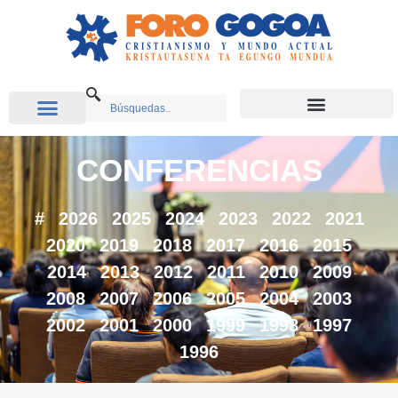
CONFERENCIAS
#
2026
2025
2024
2023
2022
2021
2020
2019
2018
2017
2016
2015
2014
2013
2012
2011
2010
2009
2008
2007
2006
2005
2004
2003
2002
2001
2000
1999
1998
1997
1996