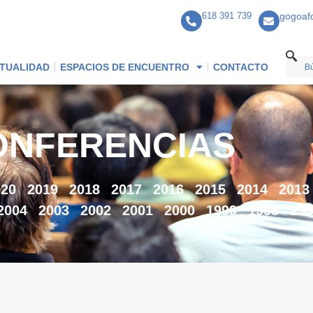
618 391 739
gogoaf
TUALIDAD
ESPACIOS DE ENCUENTRO
CONTACTO
ONFERENCIAS
020
2019
2018
2017
2016
2015
2014
2013
2004
2003
2002
2001
2000
1999
1998
199