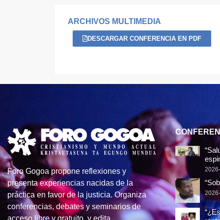
ARCHIVOS MULTIMEDIA
DESCARGAR CONFERENCIA EN PDF
CONFEREN
“Sal
espir
2026
Foro Gogoa propone reflexiones y
“Sob
presenta experiencias nacidas de la
2026
práctica en favor de la justicia. Organiza
conferencias, debates y seminarios de
“¿Es
acceso libre y gratuito, y edita