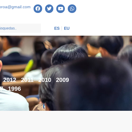
oroa@gmail.com
ES
EU
2012
2011
2010
2009
7
1996