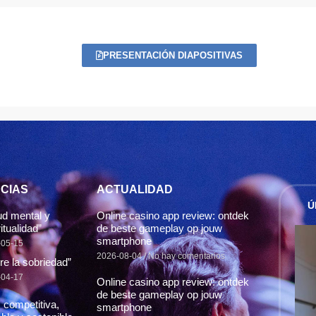
PRESENTACIÓN DIAPOSITIVAS
CIAS
ACTUALIDAD
Ú
ud mental y
Online casino app review: ontdek
itualidad”
de beste gameplay op jouw
smartphone
-05-15
2026-08-04
No hay comentarios
re la sobriedad”
-04-17
Online casino app review: ontdek
de beste gameplay op jouw
 competitiva,
smartphone