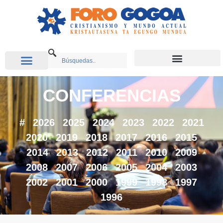
CONFERENCIAS
#
2026
2025
2024
2023
2022
2021
2020
2019
2018
2017
2016
2015
2014
2013
2012
2011
2010
2009
2008
2007
2006
2005
2004
2003
2002
2001
2000
1999
1998
1997
1996