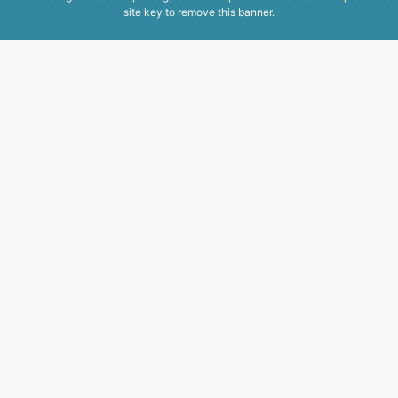
site key to
remove this banner
.