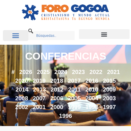
CONFERENCIAS
#
2026
2025
2024
2023
2022
2021
2020
2019
2018
2017
2016
2015
2014
2013
2012
2011
2010
2009
2008
2007
2006
2005
2004
2003
2002
2001
2000
1999
1998
1997
1996