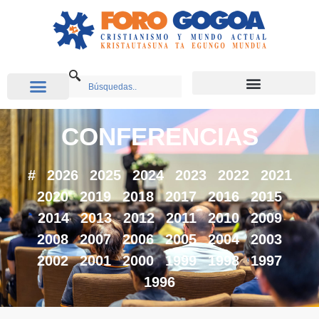
CONFERENCIAS
#
2026
2025
2024
2023
2022
2021
2020
2019
2018
2017
2016
2015
2014
2013
2012
2011
2010
2009
2008
2007
2006
2005
2004
2003
2002
2001
2000
1999
1998
1997
1996