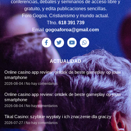
conferencias, debates y seminarios de acceso libre y
gratuito, y edita publicaciones sencillas.
Foro Gogoa. Cristianismo y mundo actual.
Tfno.
618 391 739
Email
gogoaforoa@gmail.com
ACTUALIDAD
Online casino app review: ontdek de beste gameplay op jouw
smartphone
2026-08-04
No hay comentarios
Online casino app review: ontdek de beste gameplay op jouw
smartphone
2026-08-04
No hay comentarios
Tikal Casino: szybkie wypłaty i ich znaczenie dla graczy
2026-07-27
No hay comentarios