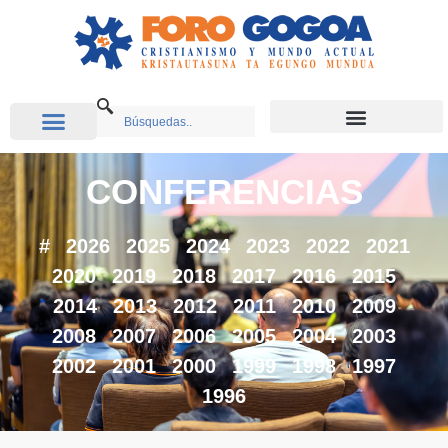
CONFERENCIAS
#
2026
2025
2024
2023
2022
2021
2020
2019
2018
2017
2016
2015
2014
2013
2012
2011
2010
2009
2008
2007
2006
2005
2004
2003
2002
2001
2000
1999
1998
1997
1996