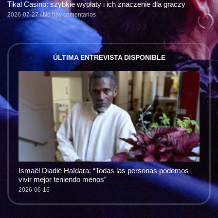
Tikal Casino: szybkie wypłaty i ich znaczenie dla graczy
2026-07-27
No hay comentarios
ÚLTIMA ENTREVISTA DISPONIBLE
Ismaël Diadié Haïdara: “Todas las personas podemos
vivir mejor teniendo menos”
2026-06-16