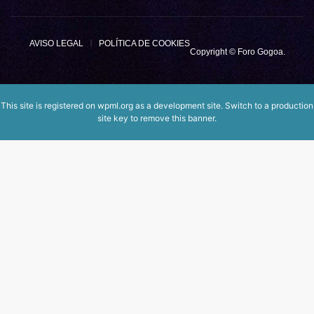
AVISO LEGAL
POLÍTICA DE COOKIES
Copyright © Foro Gogoa.
This site is registered on
wpml.org
as a development site. Switch to a production
site key to
remove this banner
.