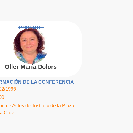
PONENTE
Oller María Dolors
RMACIÓN DE LA CONFERENCIA
02/1996
00
ón de Actos del Instituto de la Plaza
la Cruz