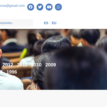
oroa@gmail.com
ES
EU
2012
2011
2010
2009
7
1996