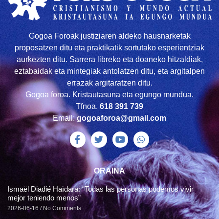
Gogoa Foroak justiziaren aldeko hausnarketak
proposatzen ditu eta praktikatik sortutako esperientziak
aurkezten ditu. Sarrera libreko eta doaneko hitzaldiak,
eztabaidak eta mintegiak antolatzen ditu, eta argitalpen
errazak argitaratzen ditu.
Gogoa foroa. Kristautasuna eta egungo mundua.
Tfnoa.
618 391 739
Email:
gogoaforoa@gmail.com
ORAINA
Ismaël Diadié Haïdara: “Todas las personas podemos vivir
mejor teniendo menos”
2026-06-16
No Comments