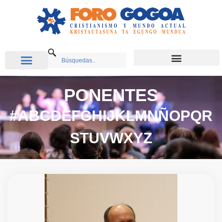
PONENTES
#
A
B
C
D
E
F
G
H
I
J
K
L
M
N
Ñ
O
P
Q
R
S
T
U
V
W
X
Y
Z