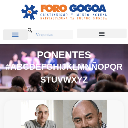
PONENTES
#
A
B
C
D
E
F
G
H
I
J
K
L
M
N
Ñ
O
P
Q
R
S
T
U
V
W
X
Y
Z