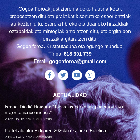
Gogoa Foroak justiziaren aldeko hausnarketak
proposatzen ditu eta praktikatik sortutako esperientziak
aurkezten ditu. Sarrera libreko eta doaneko hitzaldiak,
eztabaidak eta mintegiak antolatzen ditu, eta argitalpen
errazak argitaratzen ditu.
Gogoa foroa. Kristautasuna eta egungo mundua.
Tfnoa.
618 391 739
Email:
gogoaforoa@gmail.com
ACTUALIDAD
Ismaël Diadié Haïdara: “Todas las personas podemos vivir
mejor teniendo menos”
2026-06-16
No Comments
Partekatutako Bidearen 2026ko ekaineko Buletina
2026-06-02
No Comments