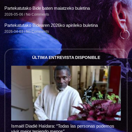
Partekatutako Bide baten maiatzeko buletina
2026-05-06
No Comments
Partekatutako Bidearen 2026ko apirileko buletina
2026-04-03
No Comments
ÚLTIMA ENTREVISTA DISPONIBLE
Ismaël Diadié Haïdara: “Todas las personas podemos
vivir mejor teniendo menos”