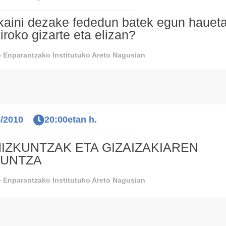
kaini dezake fededun batek egun hauet
iroko gizarte eta elizan?
 Enparantzako Institutuko Areto Nagusian
6/2010
20:00etan h.
IZKUNTZAK ETA GIZAIZAKIAREN
KUNTZA
 Enparantzako Institutuko Areto Nagusian