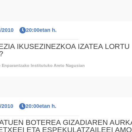
2/2010
20:00etan h.
ZIA IKUSEZINEZKOA IZATEA LORTU
?
 Enparantzako Institutuko Areto Nagusian
1/2010
20:00etan h.
ATUEN BOTEREA GIZADIAREN AURK
TXEEI ETA ESPEKULATZAILEEI AM