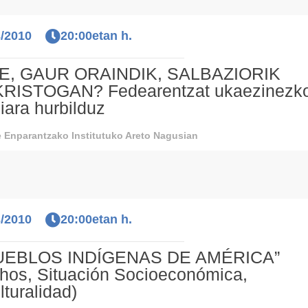
3/2010
20:00etan h.
E, GAUR ORAINDIK, SALBAZIORIK
RISTOGAN? Fedearentzat ukaezinezk
iara hurbilduz
 Enparantzako Institutuko Areto Nagusian
3/2010
20:00etan h.
PUEBLOS INDÍGENAS DE AMÉRICA”
hos, Situación Socioeconómica,
lturalidad)