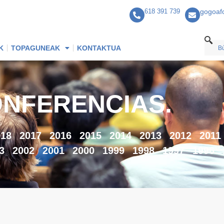
618 391 739
gogoaf
K
TOPAGUNEAK
KONTAKTUA
NFERENCIAS.
018
2017
2016
2015
2014
2013
2012
2011
3
2002
2001
2000
1999
1998
1997
1996