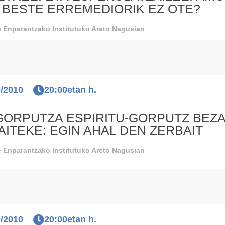
 BESTE ERREMEDIORIK EZ OTE?
 Enparantzako Institutuko Areto Nagusian
0/2010
20:00etan h.
GORPUTZA ESPIRITU-GORPUTZ BEZ
DAITEKE: EGIN AHAL DEN ZERBAIT
 Enparantzako Institutuko Areto Nagusian
0/2010
20:00etan h.