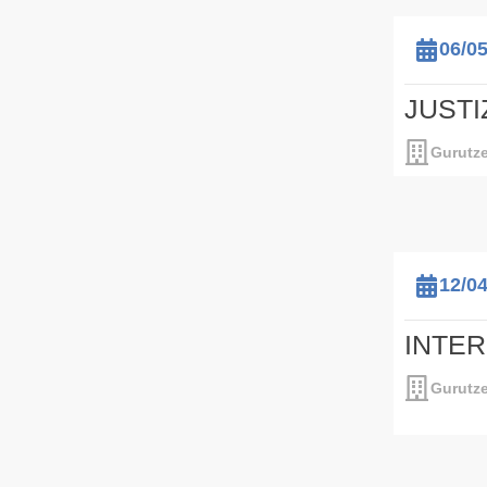
06/0
JUSTI
Gurutze
12/0
INTE
Gurutze