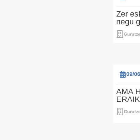
Zer es
negu g
Gurutze
09/0
AMA H
ERAI
Gurutze