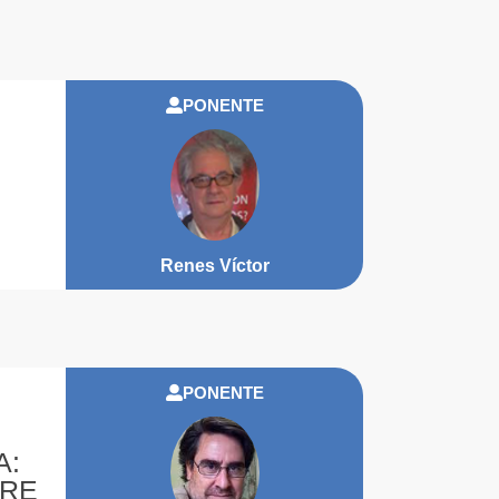
PONENTE
Renes Víctor
PONENTE
A:
ORE