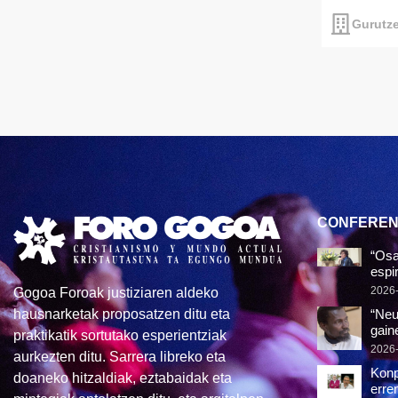
Gurutze
CONFEREN
“Osa
espir
2026
Gogoa Foroak justiziaren aldeko
“Neu
hausnarketak proposatzen ditu eta
gain
praktikatik sortutako esperientziak
2026
aurkezten ditu. Sarrera libreko eta
Konp
doaneko hitzaldiak, eztabaidak eta
erren