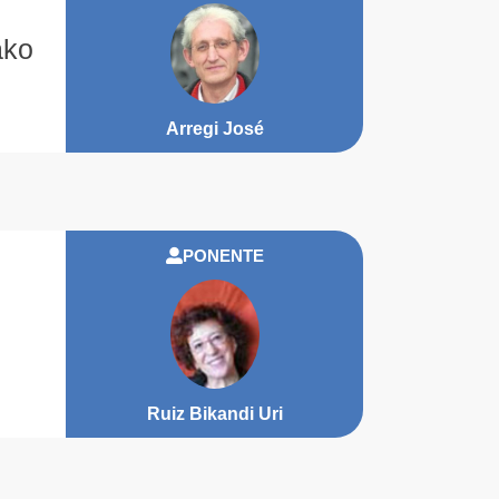
ako
Arregi José
PONENTE
Ruiz Bikandi Uri