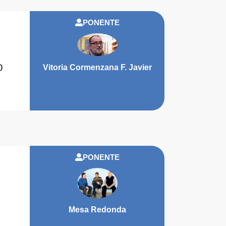
PONENTE
o
Vitoria Cormenzana F. Javier
PONENTE
Mesa Redonda