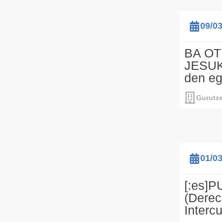
09/0
BA OT
JESUK
den eg
Gurutze
01/0
[:es]
(Derec
Intercu