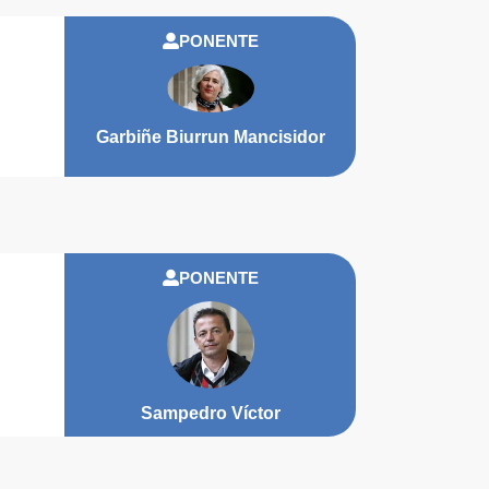
PONENTE
Garbiñe Biurrun Mancisidor
PONENTE
Sampedro Víctor