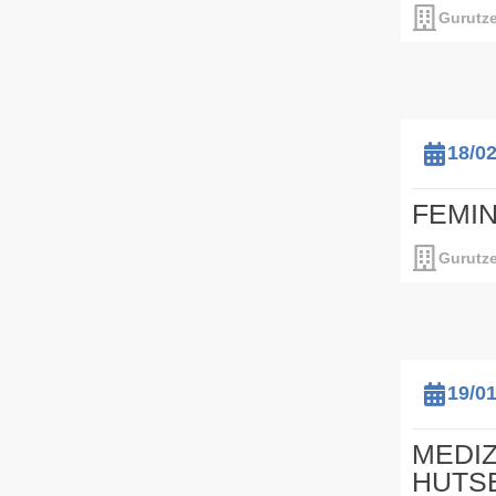
Gurutze
18/0
FEMIN
Gurutze
19/0
MEDIZ
HUTS