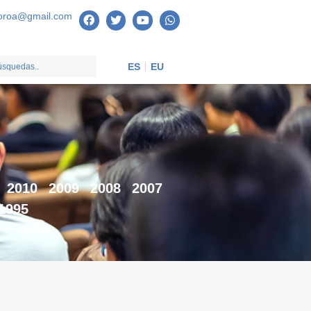
oroa@gmail.com
ES
EU
2010
2009
2008
2007
1995