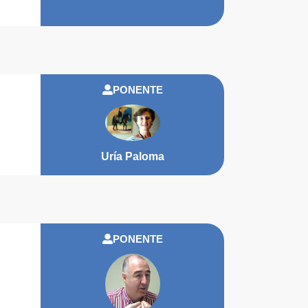
PONENTE
Uría Paloma
PONENTE