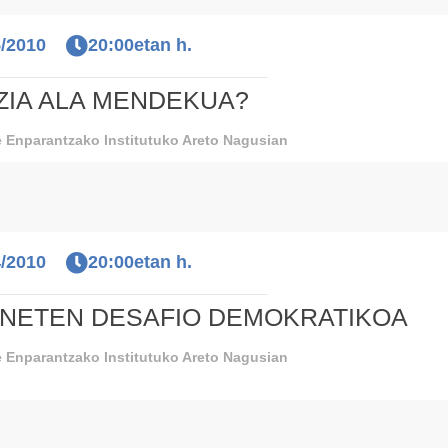
5/2010
20:00etan h.
ZIA ALA MENDEKUA?
 Enparantzako Institutuko Areto Nagusian
4/2010
20:00etan h.
RNETEN DESAFIO DEMOKRATIKOA
 Enparantzako Institutuko Areto Nagusian