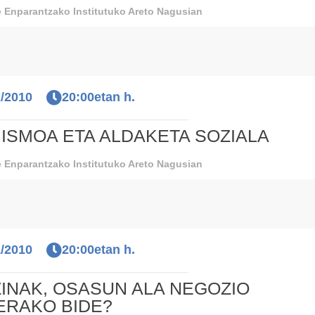
 Enparantzako Institutuko Areto Nagusian
2/2010
20:00etan h.
ISMOA ETA ALDAKETA SOZIALA
 Enparantzako Institutuko Areto Nagusian
1/2010
20:00etan h.
INAK, OSASUN ALA NEGOZIO
ERAKO BIDE?