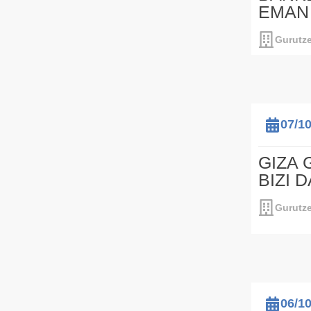
EMAN
Gurutze
07/1
GIZA 
BIZI 
Gurutze
06/1