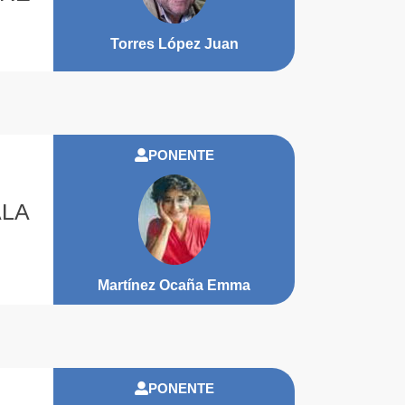
Torres López Juan
PONENTE
ALA
Martínez Ocaña Emma
PONENTE