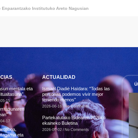
 Enparantzako Institutuko Areto Nagusian
CIAS
ACTUALIDAD
Ú
sun mentala eta
Ismaël Diadié Haïdara: “Todas las
itualtasuna”
personas podemos vivir mejor
teniendo menos”
-05-15
2026-06-16
No Comments
rritasunaren
ean”
Partekatutako Bidearen 2026ko
-04-17
ekaineko Buletina
etitiboa,
2026-06-02
No Comments
tagarria eta