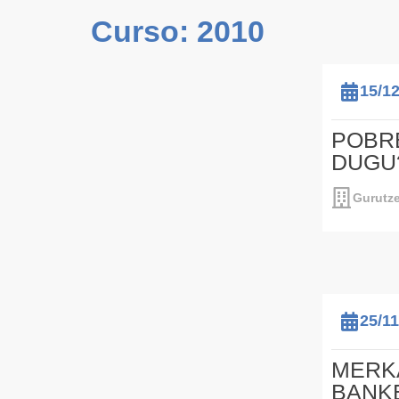
Curso: 2010
15/1
POBRE
DUGU
Gurutze
25/1
MERK
BANKE