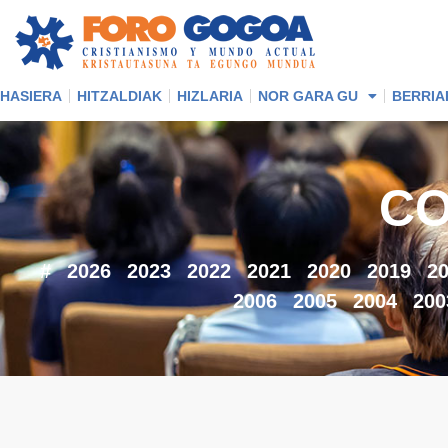
HASIERA
HITZALDIAK
HIZLARIA
NOR GARA GU
BERRIA
CO
#
2026
2023
2022
2021
2020
2019
2
2006
2005
2004
200