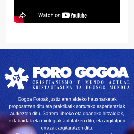
Gogoa Foroak justiziaren aldeko hausnarketak
proposatzen ditu eta praktikatik sortutako esperientziak
aurkezten ditu. Sarrera libreko eta doaneko hitzaldiak,
eztabaidak eta mintegiak antolatzen ditu, eta argitalpen
errazak argitaratzen ditu.