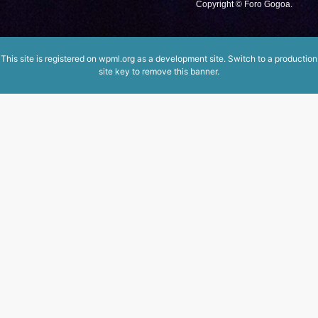
Copyright © Foro Gogoa.
This site is registered on
wpml.org
as a development site. Switch to a production
site key to
remove this banner
.