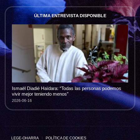
ÚLTIMA ENTREVISTA DISPONIBLE
Ismaël Diadié Haïdara: “Todas las personas podemos
vivir mejor teniendo menos”
2026-06-16
LEGE-OHARRA
POLÍTICA DE COOKIES