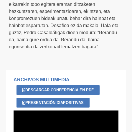
elkarrekin topo egitera eraman ditzaketen
hezkuntzaren, esperimentazioaren, ekintzen, eta
konpromezuen bideak urratu behar dira hainbat eta
hainbat esparrutan. Desafioa ez da makala. Hala eta
guztiz, Pedro Casaldáligak dioen modura: “Berandu
da, baina gure ordua da. Berandu da, baina
egunsentia da zertxobait tematzen bagara”
ARCHIVOS MULTIMEDIA
DESCARGAR CONFERENCIA EN PDF
PRESENTACIÓN DIAPOSITIVAS