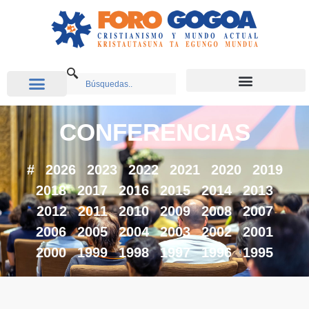
CONFERENCIAS
#
2026
2023
2022
2021
2020
2019
2018
2017
2016
2015
2014
2013
2012
2011
2010
2009
2008
2007
2006
2005
2004
2003
2002
2001
2000
1999
1998
1997
1996
1995