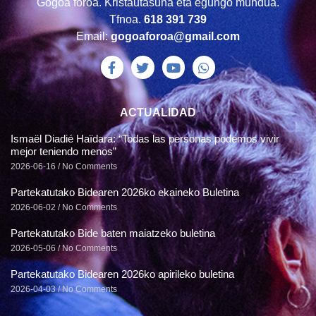
Gogoa foroa. Kristautasuna eta egungo mundua.
Tfnoa.
618 391 739
Email:
gogoaforoa@gmail.com
ACTUALIDAD
Ismaël Diadié Haïdara: “Todas las personas podemos vivir
mejor teniendo menos”
2026-06-16
No Comments
Partekatutako Bidearen 2026ko ekaineko Buletina
2026-06-02
No Comments
Partekatutako Bide baten maiatzeko buletina
2026-05-06
No Comments
Partekatutako Bidearen 2026ko apirileko buletina
2026-04-03
No Comments