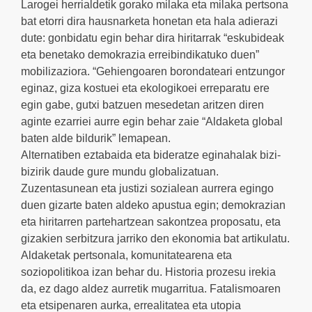
Larogei herrialdetik gorako milaka eta milaka pertsona
bat etorri dira hausnarketa honetan eta hala adierazi
dute: gonbidatu egin behar dira hiritarrak “eskubideak
eta benetako demokrazia erreibindikatuko duen”
mobilizaziora. “Gehiengoaren borondateari entzungor
eginaz, giza kostuei eta ekologikoei erreparatu ere
egin gabe, gutxi batzuen mesedetan aritzen diren
aginte ezarriei aurre egin behar zaie “Aldaketa global
baten alde bildurik” lemapean.
Alternatiben eztabaida eta bideratze eginahalak bizi-
bizirik daude gure mundu globalizatuan.
Zuzentasunean eta justizi sozialean aurrera egingo
duen gizarte baten aldeko apustua egin; demokrazian
eta hiritarren partehartzean sakontzea proposatu, eta
gizakien serbitzura jarriko den ekonomia bat artikulatu.
Aldaketak pertsonala, komunitatearena eta
soziopolitikoa izan behar du. Historia prozesu irekia
da, ez dago aldez aurretik mugarritua. Fatalismoaren
eta etsipenaren aurka, errealitatea eta utopia