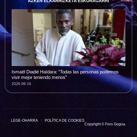
AZKEN ELKARRIZKETA ESKURAGARRI
Ismaël Diadié Haïdara: “Todas las personas podemos
vivir mejor teniendo menos”
2026-06-16
LEGE-OHARRA
POLÍTICA DE COOKIES
Copyright © Foro Gogoa.