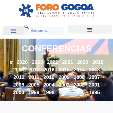
CONFERENCIAS
#
2026
2023
2022
2021
2020
2019
2018
2017
2016
2015
2014
2013
2012
2011
2010
2009
2008
2007
2006
2005
2004
2003
2002
2001
2000
1999
1998
1997
1996
1995