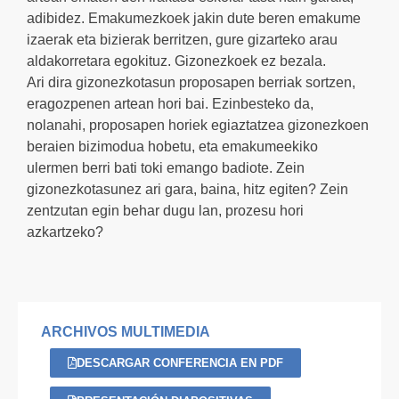
adibidez. Emakumezkoek jakin dute beren emakume
izaerak eta bizierak berritzen, gure gizarteko arau
aldakorretara egokituz. Gizonezkoek ez bezala.
Ari dira gizonezkotasun proposapen berriak sortzen,
eragozpenen artean hori bai. Ezinbesteko da,
nolanahi, proposapen horiek egiaztatzea gizonezkoen
beraien bizimodua hobetu, eta emakumeekiko
ulermen berri bati toki emango badiote. Zein
gizonezkotasunez ari gara, baina, hitz egiten? Zein
zentzutan egin behar dugu lan, prozesu hori
azkartzeko?
ARCHIVOS MULTIMEDIA
DESCARGAR CONFERENCIA EN PDF