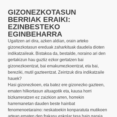
GIZONEZKOTASUN
BERRIAK ERAIKI:
EZINBESTEKO
EGINBEHARRA
Ugaltzen ari dira, azken aldian, orain arteko
gizonezkotasun ereduak zaharkituak daudela dioten
indikatzaileak. Bistakoa da, bestalde, noraino ari den
gertakizun hau guztiz ezkor gertatzen bai
gizonezkoentzat, bai emakumezkoentzat, eta bai,
bereziki, mutil gazteentzat. Zeintzuk dira indikatzaile
hauek?
Hasi gizonezkoen, eta batez ere gizonezko gazteen,
ematen hilkortasun altuagotik eta, kausa horri
bizkarreratzen ez zaizkion arren, horrekin
harremanetan dauden beste hainbat
fenomenoetaraino: neskatoekin konparatuta mutikoen
artean ematen den frakasu eskolar tasa hain garaia,