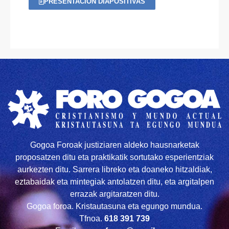
PRESENTACIÓN DIAPOSITIVAS
Gogoa Foroak justiziaren aldeko hausnarketak
proposatzen ditu eta praktikatik sortutako esperientziak
aurkezten ditu. Sarrera libreko eta doaneko hitzaldiak,
eztabaidak eta mintegiak antolatzen ditu, eta argitalpen
errazak argitaratzen ditu.
Gogoa foroa. Kristautasuna eta egungo mundua.
Tfnoa.
618 391 739