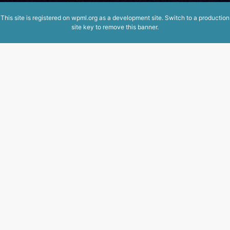
This site is registered on
wpml.org
as a development site. Switch to a production
site key to
remove this banner
.