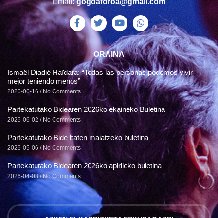
Email:
gogoaforoa@gmail.com
ORAINA
Ismaël Diadié Haïdara: “Todas las personas podemos vivir
mejor teniendo menos”
2026-06-16
No Comments
Partekatutako Bidearen 2026ko ekaineko Buletina
2026-06-02
No Comments
Partekatutako Bide baten maiatzeko buletina
2026-05-06
No Comments
Partekatutako Bidearen 2026ko apirileko buletina
2026-04-03
No Comments