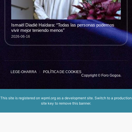
Ismaël Diadié Haïdara: “Todas las personas podemos
vivir mejor teniendo menos”
2026-06-16
LEGE-OHARRA
POLÍTICA DE COOKIES
Copyright © Foro Gogoa.
This site is registered on
wpml.org
as a development site. Switch to a production
site key to
remove this banner
.