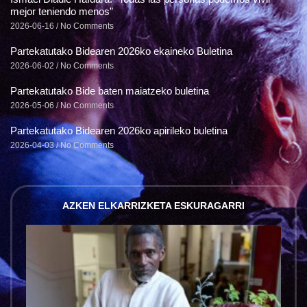
mejor teniendo menos”
2026-06-16
No Comments
Partekatutako Bidearen 2026ko ekaineko Buletina
2026-06-02
No Comments
Partekatutako Bide baten maiatzeko buletina
2026-05-06
No Comments
Partekatutako Bidearen 2026ko apirileko buletina
2026-04-03
No Comments
AZKEN ELKARRIZKETA ESKURAGARRI