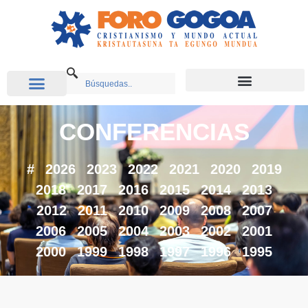
CONFERENCIAS
#
2026
2023
2022
2021
2020
2019
2018
2017
2016
2015
2014
2013
2012
2011
2010
2009
2008
2007
2006
2005
2004
2003
2002
2001
2000
1999
1998
1997
1996
1995