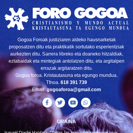
Gogoa Foroak justiziaren aldeko hausnarketak
proposatzen ditu eta praktikatik sortutako esperientziak
aurkezten ditu. Sarrera libreko eta doaneko hitzaldiak,
eztabaidak eta mintegiak antolatzen ditu, eta argitalpen
errazak argitaratzen ditu.
Gogoa foroa. Kristautasuna eta egungo mundua.
Tfnoa.
618 391 739
Email:
gogoaforoa@gmail.com
ORAINA
Ismaël Diadié Haïdara: “Todas las personas podemos vivir